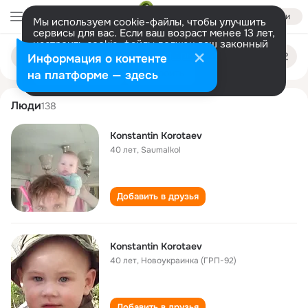
Войти
Мы используем cookie-файлы, чтобы улучшить
сервисы для вас. Если ваш возраст менее 13 лет,
настроить cookie-файлы должен ваш законный
konstantin korotaev
Поиск
представитель.
Больше информации
Информация о контенте
по
людям
Разрешить все
Настроить
на платформе — здесь
Люди
138
Konstantin Korotaev
40 лет
,
Saumalkol
Добавить в друзья
Konstantin Korotaev
40 лет
,
Новоукраинка (ГРП-92)
Добавить в друзья