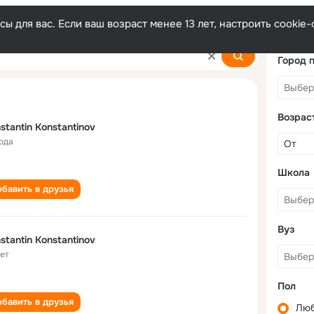
ы для вас. Если ваш возраст менее 13 лет, настроить cooki
tantinov
Город 
Возрас
stantin Konstantinov
года
Школа
бавить в друзья
Вуз
stantin Konstantinov
лет
Пол
бавить в друзья
Лю