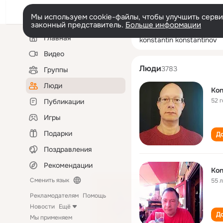
Мы используем cookie-файлы, чтобы улучшить сервис
законный представитель.
Больше информации
Левая
Поиск
Главная
konstantin kons
колонка
по
людям
Видео
Люди
3783
Группы
Люди
Kon
52 
Публикации
Игры
Подарки
До
Поздравления
Рекомендации
Kon
Сменить язык
55 
Рекламодателям
Помощь
Новости
Ещё
До
Мы применяем