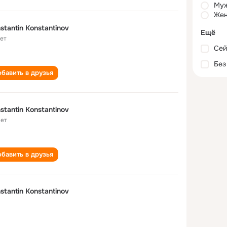
Му
Жен
stantin Konstantinov
Ещё
лет
Сей
Без
бавить в друзья
stantin Konstantinov
лет
бавить в друзья
stantin Konstantinov