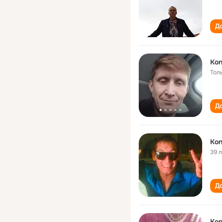
До
Kon
Тол
До
Kon
39 
До
Kon