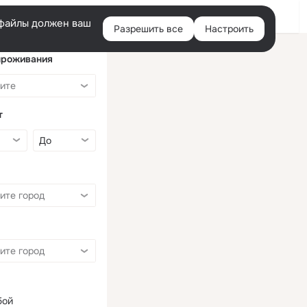
Войти
e-файлы должен ваш
Разрешить все
Настроить
Правая
колонка
проживания
т
бой