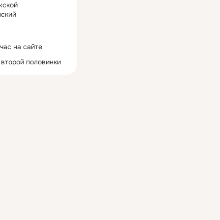
жской
ский
час на сайте
 второй половинки