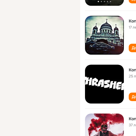
Kon
17 л
До
Kon
25 
До
Kon
37 л