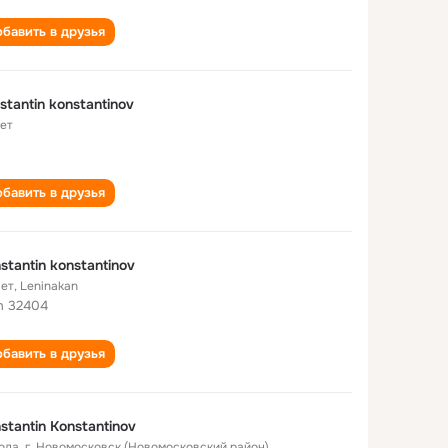
бавить в друзья
stantin konstantinov
лет
бавить в друзья
stantin konstantinov
лет
,
Leninakan
h 32404
бавить в друзья
stantin Konstantinov
года
,
г. Новомосковск (Новомосковский район)