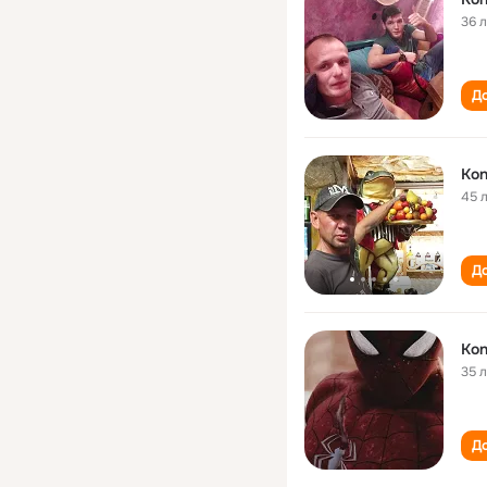
36 
До
Kon
45 
До
Kon
35 
До