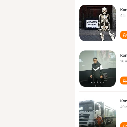
Kon
44 
До
Kon
36 
До
Kon
49 
До