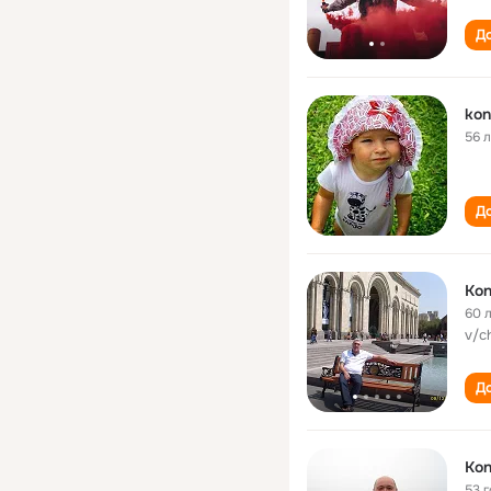
До
kon
56 
До
Кon
60 
v/c
До
Kon
53 