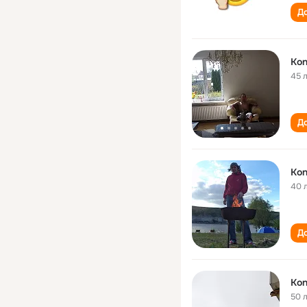
До
Kon
45 
До
Kon
40 
До
Kon
50 