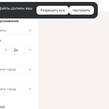
Войти
e-файлы должен ваш
Разрешить все
Настроить
Правая
колонка
проживания
т
бой