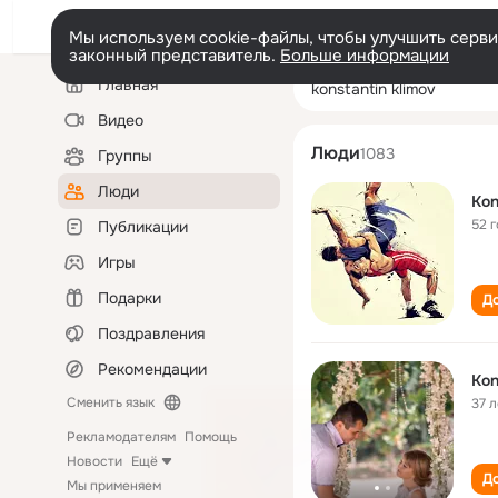
Мы используем cookie-файлы, чтобы улучшить сервис
законный представитель.
Больше информации
Левая
Поиск
Главная
konstantin klimo
колонка
по
людям
Видео
Люди
1083
Группы
Люди
Kon
52 
Публикации
Игры
Подарки
До
Поздравления
Рекомендации
Kon
Сменить язык
37 л
Рекламодателям
Помощь
Новости
Ещё
До
Мы применяем