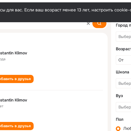
ы для вас. Если ваш возраст менее 13 лет, настроить cooki
v
Город 
Возрас
stantin Klimov
года
Школа
бавить в друзья
Вуз
stantin Klimov
ет
Пол
бавить в друзья
Лю