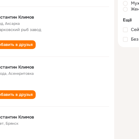
Му
Жен
стантин Климов
Ещё
од
,
Аксарка
Сей
арковский рыб завод
Без
бавить в друзья
стантин Климов
года
,
Асенкритовка
бавить в друзья
стантин Климов
ет
,
Брянск