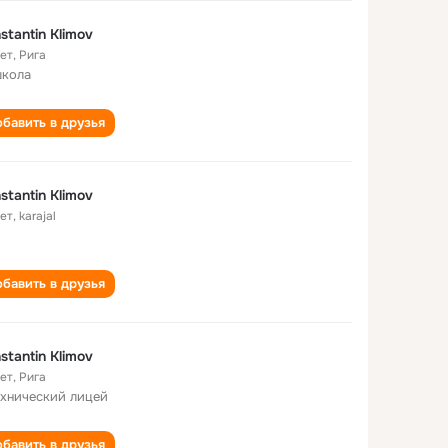
stantin Klimov
лет
,
Рига
школа
бавить в друзья
stantin Klimov
лет
,
karajal
бавить в друзья
stantin Klimov
лет
,
Рига
ехнический лицей
бавить в друзья