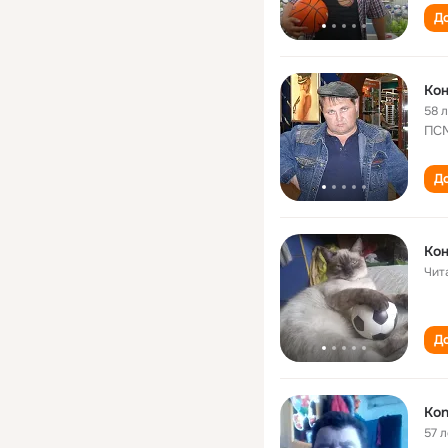
До
Кон
58 
ПСМ
До
Кон
Чит
До
Kon
57 л