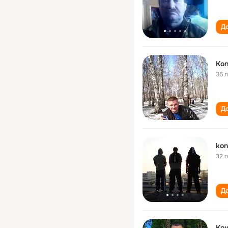
До
Kon
35 
До
kon
32 
До
Кон