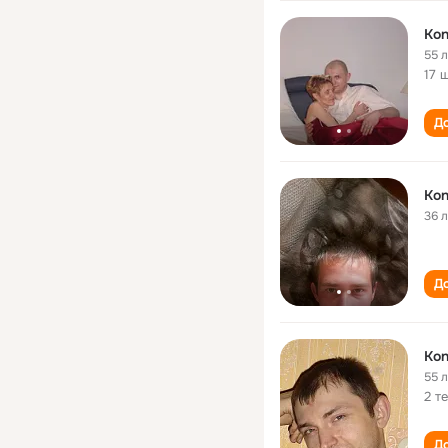
Kon
55 
17 
До
Kon
36 
До
Kon
55 
2 т
До