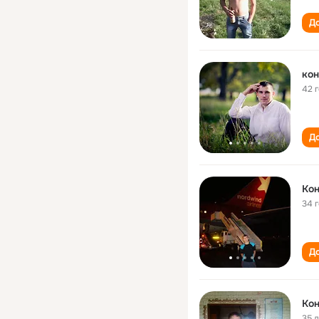
До
кон
42 
До
Кон
34 
До
Кон
35 