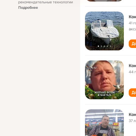
рекомендательные технологии
Подробнее
Кон
41 г
акс
До
Кон
44 
До
Кон
37 л