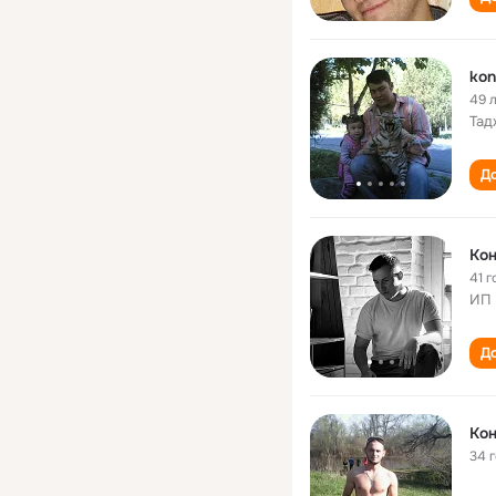
kon
49 
Тад
До
Кон
41 г
ИП
До
Кон
34 