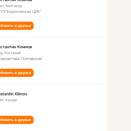
лет
,
Белгород
УЗ"Борисовская ЦРБ"
бавить в друзья
стантин Климов
од
,
Костанай
ранзастава Полтавская
бавить в друзья
stantin Klimov
лет
,
Karajal
бавить в друзья