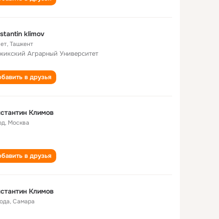
stantin klimov
лет
,
Ташкент
жикский Аграрный Университет
бавить в друзья
стантин Климов
од
,
Москва
бавить в друзья
стантин Климов
года
,
Самара