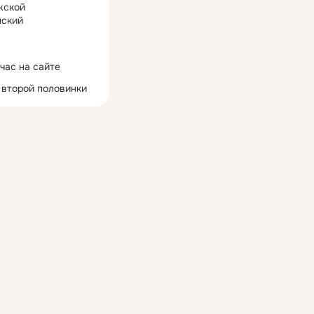
жской
ский
час на сайте
 второй половинки