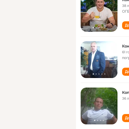
38 
ОГБ
До
Кон
61 г
пог
До
Kon
36 
До