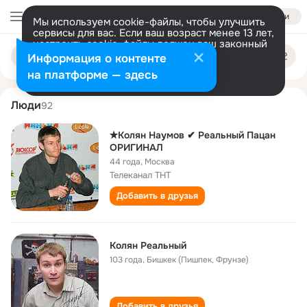
Войти
Мы используем cookie-файлы, чтобы улучшить
сервисы для вас. Если ваш возраст менее 13 лет,
настроить cookie-файлы должен ваш законный
kolyan realniy
Поиск
представитель.
Больше информации
Информация о контенте
по
людям
Разрешить все
Настроить
на платформе — здесь
Люди
92
✭Колян Наумов ✔ Реальный Пацан
ОРИГИНАЛ
44 года
,
Москва
Телеканал ТНТ
Добавить в друзья
Колян Реальный
103 года
,
Бишкек (Пишпек, Фрунзе)
Добавить в друзья