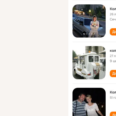
Кол
26 
Сеч
До
кол
27 л
9 ш
До
Кол
51 г
До