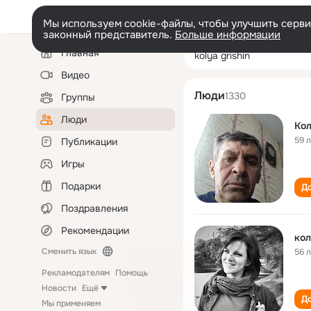
Мы используем cookie-файлы, чтобы улучшить сервис
законный представитель.
Больше информации
Левая
Поиск
Главная
kolya grishin
колонка
по
людям
Видео
Люди
1330
Группы
Люди
Кол
59 
Публикации
Игры
Подарки
До
Поздравления
Рекомендации
кол
Сменить язык
56 
Рекламодателям
Помощь
Новости
Ещё
До
Мы применяем