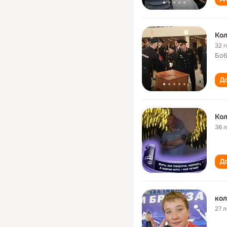
Кол
32 
Боб
До
Кол
36 
До
кол
27 л