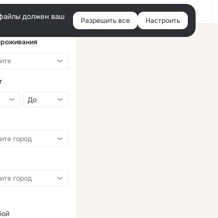
Войти
e-файлы должен ваш
Разрешить все
Настроить
Правая
колонка
проживания
т
бой