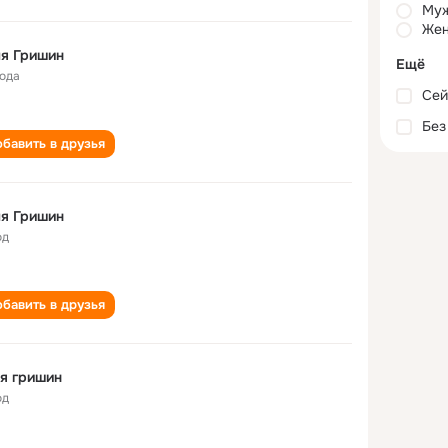
Му
Жен
я Гришин
Ещё
года
Сей
Без
бавить в друзья
я Гришин
од
бавить в друзья
я гришин
од