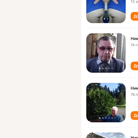
13 
До
Ни
74 г
До
Ни
78 л
До
Ни