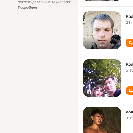
рекомендательные технологии
Подробнее
Кол
24 
До
Кол
51 г
До
кол
31 г