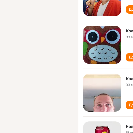
До
Кол
33 
До
Кол
33 
До
Кол
18 л