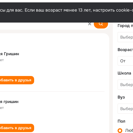
ы для вас. Если ваш возраст менее 13 лет, настроить cooki
Город 
Возрас
я Гришин
лет
Школа
бавить в друзья
Вуз
я гришин
лет
Пол
бавить в друзья
Лю