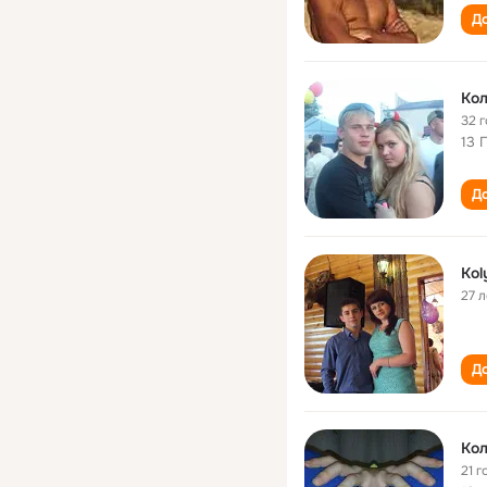
До
Кол
32 
13 
До
Kol
27 л
До
Кол
21 г