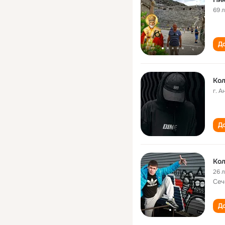
69 
До
Кол
г. А
До
Кол
26 
Сеч
До