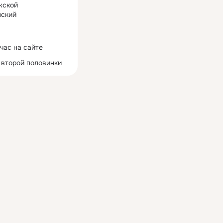
жской
ский
час на сайте
 второй половинки