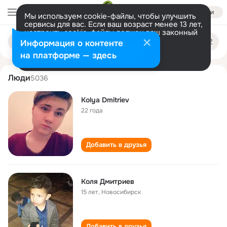
Войти
Мы используем cookie-файлы, чтобы улучшить
сервисы для вас. Если ваш возраст менее 13 лет,
настроить cookie-файлы должен ваш законный
kolya dmitriev
Поиск
представитель.
Больше информации
Информация о контенте
по
людям
Разрешить все
Настроить
на платформе — здесь
Люди
5036
Kolya Dmitriev
22 года
Добавить в друзья
Коля Дмитриев
15 лет
,
Новосибирск
Добавить в друзья