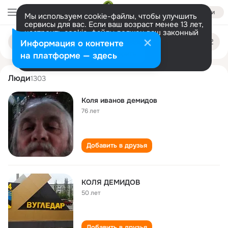
Войти
Мы используем cookie-файлы, чтобы улучшить
сервисы для вас. Если ваш возраст менее 13 лет,
настроить cookie-файлы должен ваш законный
kolya demidov
Поиск
представитель.
Больше информации
Информация о контенте
по
людям
Разрешить все
Настроить
на платформе — здесь
Люди
1303
Коля иванов демидов
76 лет
Добавить в друзья
КОЛЯ ДЕМИДОВ
50 лет
Добавить в друзья