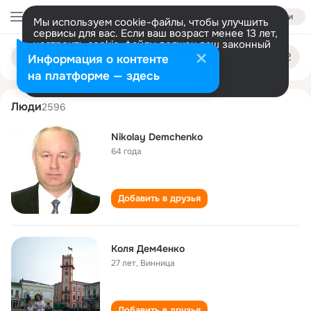
Войти
Мы используем cookie-файлы, чтобы улучшить
сервисы для вас. Если ваш возраст менее 13 лет,
настроить cookie-файлы должен ваш законный
kolya demchenko
Поиск
представитель.
Больше информации
Информация о контенте
по
людям
Разрешить все
Настроить
на платформе — здесь
Люди
2596
Nikolay Demchenko
64 года
Добавить в друзья
Коля Дем4енко
27 лет
,
Винница
Добавить в друзья