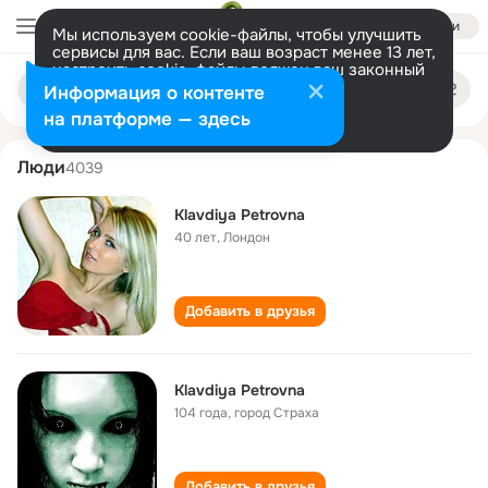
Войти
Мы используем cookie-файлы, чтобы улучшить
сервисы для вас. Если ваш возраст менее 13 лет,
настроить cookie-файлы должен ваш законный
klavdiya petrovna
Поиск
представитель.
Больше информации
Информация о контенте
по
людям
Разрешить все
Настроить
на платформе — здесь
Люди
4039
Klavdiya Petrovna
40 лет
,
Лондон
Добавить в друзья
Klavdiya Petrovna
104 года
,
город Страха
Добавить в друзья