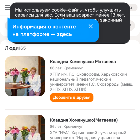
Войти
Мы используем cookie-файлы, чтобы улучшить
сервисы для вас. Если ваш возраст менее 13 лет,
настроить cookie-файлы должен ваш законный
klavdiya matveeva
Поиск
представитель.
Больше информации
Информация о контенте
по
людям
Разрешить все
Настроить
на платформе — здесь
Люди
165
Клавдия Хоменушко Матвеева
86 лет
,
Кременчуг
ХГПУ им. Г.С. Сковороды, Харьковский
национальный педагогический
университет имени Г.С. Сковороды (бывш.
ХНПУ, ХГПУ, ХГПИ)
Добавить в друзья
Клавдия Хоменушко(Матвеева)
86 лет
,
Кременчуг
ХГУ "НУА", Харьковский гуманитарный
университет "Народная украинская