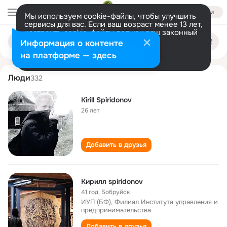
Войти
Мы используем cookie-файлы, чтобы улучшить
сервисы для вас. Если ваш возраст менее 13 лет,
настроить cookie-файлы должен ваш законный
kirill spiridonov
Поиск
представитель.
Больше информации
Информация о контенте
по
людям
Разрешить все
Настроить
на платформе — здесь
Люди
332
Kirill Spiridonov
26 лет
Добавить в друзья
Кирилл spiridonov
41 год
,
Бобруйск
ИУП (БФ), Филиал Института управления и
предпринимательства
Добавить в друзья