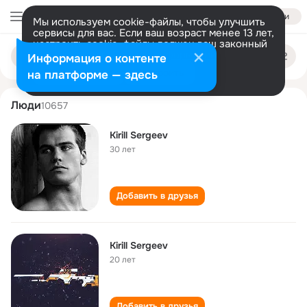
Войти
Мы используем cookie-файлы, чтобы улучшить
сервисы для вас. Если ваш возраст менее 13 лет,
настроить cookie-файлы должен ваш законный
kirill sergeev
Поиск
представитель.
Больше информации
Информация о контенте
по
людям
Разрешить все
Настроить
на платформе — здесь
Люди
10657
Kirill Sergeev
30 лет
Добавить в друзья
Kirill Sergeev
20 лет
Добавить в друзья