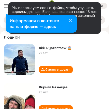
Войти
Мы используем cookie-файлы, чтобы улучшить
сервисы для вас. Если ваш возраст менее 13 лет,
настроить cookie-файлы должен ваш законный
kirill ryazantsev
Поиск
представитель.
Больше информации
Информация о контенте
по
людям
Разрешить все
Настроить
на платформе — здесь
Люди
134
Kirill Ryazantsew
27 лет
Добавить в друзья
Кирилл Рязанцев
28 лет
Добавить в друзья