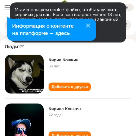
Войти
Мы используем cookie-файлы, чтобы улучшить
сервисы для вас. Если ваш возраст менее 13 лет,
настроить cookie-файлы должен ваш законный
kirill koshkin
Поиск
представитель.
Больше информации
Информация о контенте
по
людям
Разрешить все
Настроить
на платформе — здесь
Люди
179
Кирил Кошкин
36 лет
Добавить в друзья
Кирилл Кошкин
22 года
Добавить в друзья