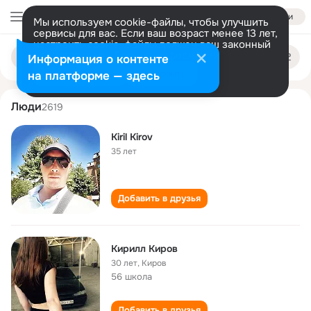
Войти
Мы используем cookie-файлы, чтобы улучшить
сервисы для вас. Если ваш возраст менее 13 лет,
настроить cookie-файлы должен ваш законный
kirill kirov
Поиск
представитель.
Больше информации
Информация о контенте
по
людям
Разрешить все
Настроить
на платформе — здесь
Люди
2619
Kiril Kirov
35 лет
Добавить в друзья
Кирилл Киров
30 лет
,
Киров
56 школа
Добавить в друзья