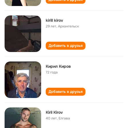
kirill kirov
29 лет
,
Архангельск
Добавить в друзья
Кирил Киров
72 года
Добавить в друзья
Kiril Kirov
40 лет
,
Елгава