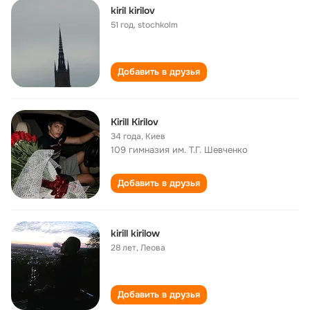
kiril kirilov
51 год
,
stochkolm
Добавить в друзья
Kirill Kirilov
34 года
,
Киев
109 гимназия им. Т.Г. Шевченко
Добавить в друзья
kirill kirilow
28 лет
,
Леова
Добавить в друзья