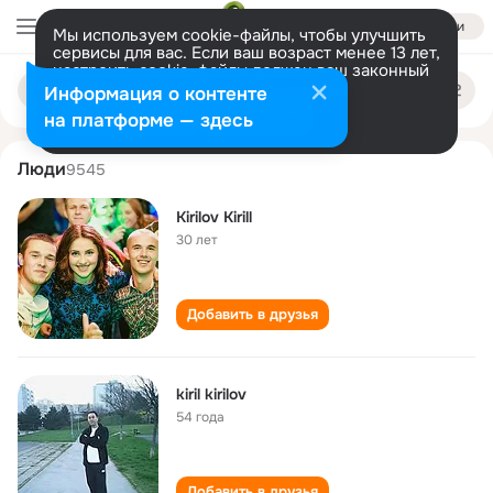
Войти
Мы используем cookie-файлы, чтобы улучшить
сервисы для вас. Если ваш возраст менее 13 лет,
настроить cookie-файлы должен ваш законный
kirill kirillov
Поиск
представитель.
Больше информации
Информация о контенте
по
людям
Разрешить все
Настроить
на платформе — здесь
Люди
9545
Kirilov Kirill
30 лет
Добавить в друзья
kiril kirilov
54 года
Добавить в друзья