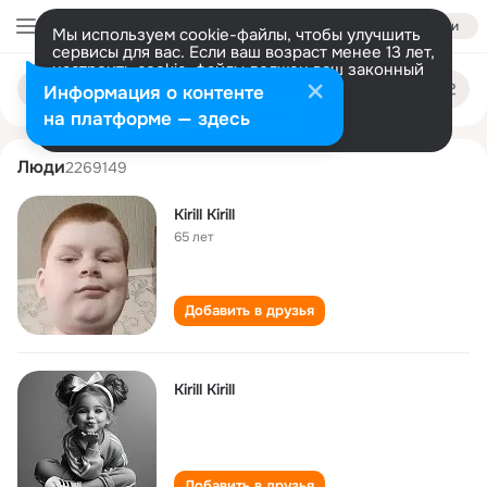
Войти
Мы используем cookie-файлы, чтобы улучшить
сервисы для вас. Если ваш возраст менее 13 лет,
настроить cookie-файлы должен ваш законный
kirill kirill
Поиск
представитель.
Больше информации
Информация о контенте
по
людям
Разрешить все
Настроить
на платформе — здесь
Люди
2269149
Kirill Kirill
65 лет
Добавить в друзья
Kirill Kirill
Добавить в друзья