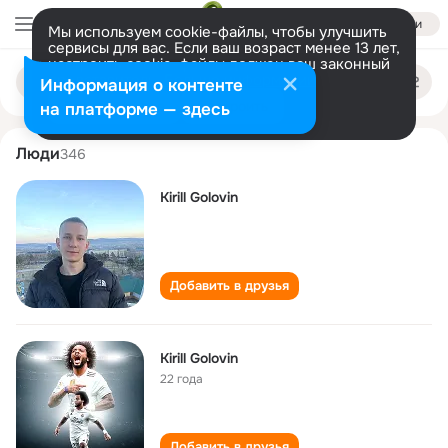
Войти
Мы используем cookie-файлы, чтобы улучшить
сервисы для вас. Если ваш возраст менее 13 лет,
настроить cookie-файлы должен ваш законный
kirill golovin
Поиск
представитель.
Больше информации
Информация о контенте
по
людям
Разрешить все
Настроить
на платформе — здесь
Люди
346
Kirill Golovin
Добавить в друзья
Kirill Golovin
22 года
Добавить в друзья