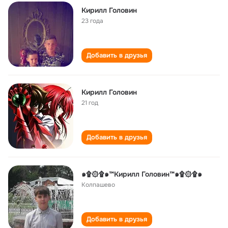
Кирилл Головин
23 года
Добавить в друзья
Кирилл Головин
21 год
Добавить в друзья
๑۩۞۩๑™Кирилл Головин™๑۩۞۩๑
Колпашево
Добавить в друзья