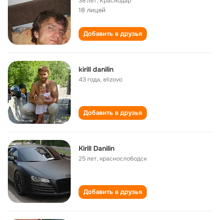
38 лет
,
Краснодар
18 лицей
Добавить в друзья
kirill danilin
43 года
,
elizovo
Добавить в друзья
Kirill Danilin
25 лет
,
краснослободск
Добавить в друзья