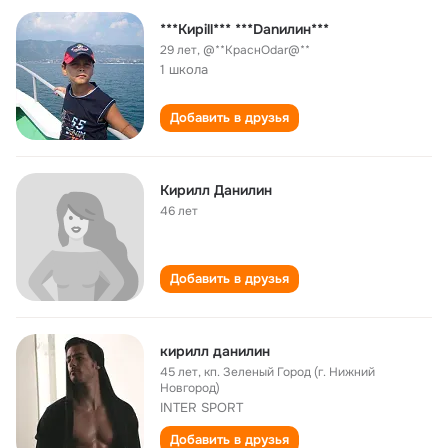
***Кирill*** ***Danилин***
29 лет
,
@**КраснOdar@**
1 школа
Добавить в друзья
Кирилл Данилин
46 лет
Добавить в друзья
кирилл данилин
45 лет
,
кп. Зеленый Город (г. Нижний
Новгород)
INTER SPORT
Добавить в друзья