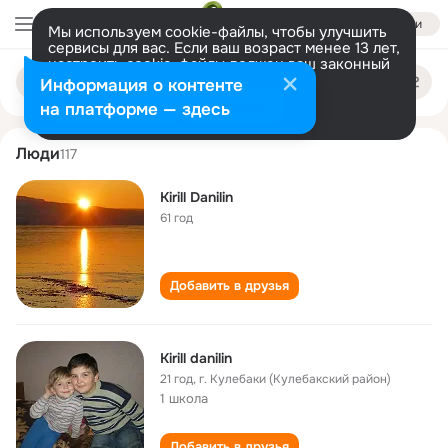
Войти
Мы используем cookie-файлы, чтобы улучшить
сервисы для вас. Если ваш возраст менее 13 лет,
настроить cookie-файлы должен ваш законный
kirill danilin
Поиск
представитель.
Больше информации
Информация о контенте
по
людям
Разрешить все
Настроить
на платформе — здесь
Люди
117
Kirill Danilin
61 год
Добавить в друзья
Kirill danilin
21 год
,
г. Кулебаки (Кулебакский район)
1 школа
Добавить в друзья