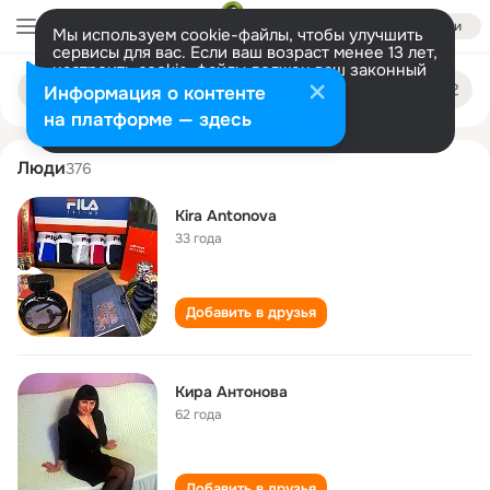
Войти
Мы используем cookie-файлы, чтобы улучшить
сервисы для вас. Если ваш возраст менее 13 лет,
настроить cookie-файлы должен ваш законный
kira antonova
Поиск
представитель.
Больше информации
Информация о контенте
по
людям
Разрешить все
Настроить
на платформе — здесь
Люди
376
Kira Antonova
33 года
Добавить в друзья
Кира Антонова
62 года
Добавить в друзья