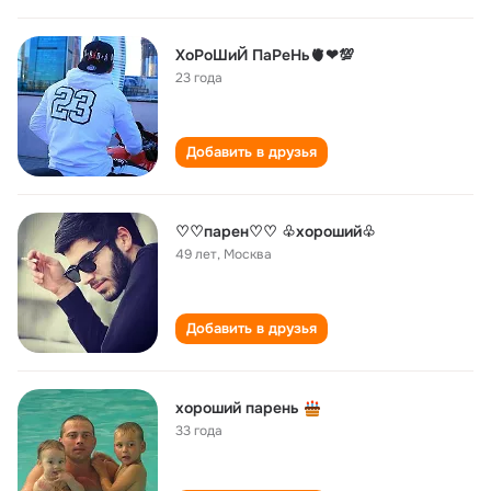
ХоРоШиЙ ПаРеНь🫀❤💯
23 года
Добавить в друзья
♡♡парен♡♡ ♧хороший♧
49 лет
,
Москва
Добавить в друзья
хороший парень
33 года