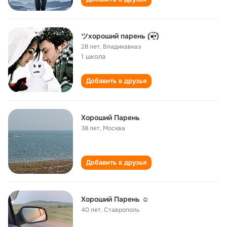
ツхороший парень (̾●̮̮̃̾•̃̾)
28 лет
,
Владикавказ
1 школа
Добавить в друзья
Хороший Парень
38 лет
,
Москва
Добавить в друзья
Хороший Парень ☺️
40 лет
,
Ставрополь