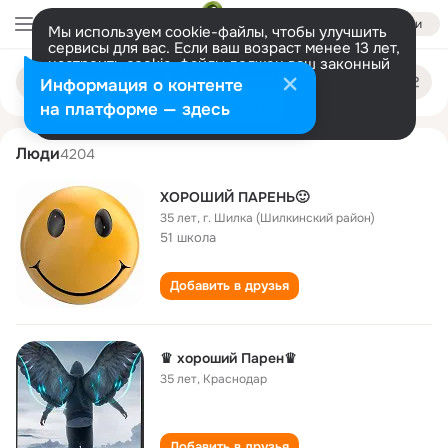
Войти
Мы используем cookie-файлы, чтобы улучшить
сервисы для вас. Если ваш возраст менее 13 лет,
настроить cookie-файлы должен ваш законный
khoroshiy paren
Поиск
представитель.
Больше информации
Информация о контенте
по
людям
Разрешить все
Настроить
на платформе — здесь
Люди
4204
ХОРОШИЙ ПАРЕНЬ🙂
35 лет
,
г. Шилка (Шилкинский район)
51 школа
Добавить в друзья
♛ хороший Парен♛
35 лет
,
Краснодар
Добавить в друзья