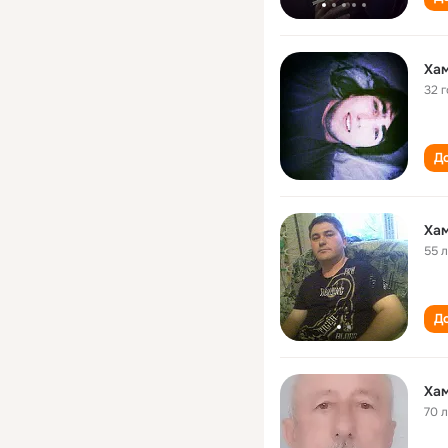
Ха
32 
До
Ха
55 
До
Ха
70 