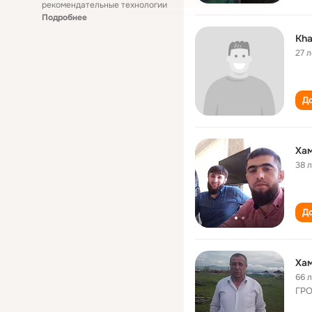
рекомендательные технологии
Подробнее
Kha
27 л
До
Ха
38 
До
Ха
66 
ГР