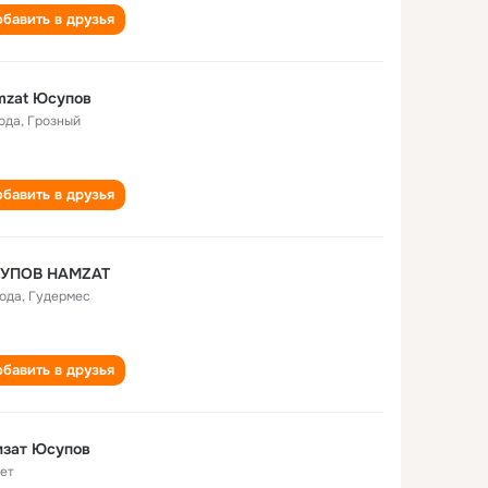
бавить в друзья
mzat Юсупов
года
,
Грозный
бавить в друзья
УПОВ HAMZAT
года
,
Гудермес
бавить в друзья
мзат Юсупов
лет