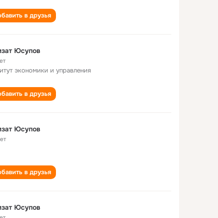
бавить в друзья
мзат Юсупов
ет
итут экономики и управления
бавить в друзья
мзат Юсупов
лет
бавить в друзья
мзат Юсупов
ет