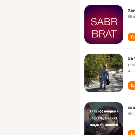
Ха
55 
До
ХА
17 л
4 ш
До
40 
До