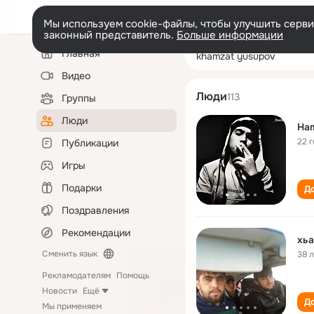
Мы используем cookie-файлы, чтобы улучшить сервис
законный представитель.
Больше информации
Левая
Поиск
Главная
khamzat yusupo
колонка
по
людям
Видео
Люди
113
Группы
Люди
Ham
22 
Публикации
Игры
Подарки
До
Поздравления
Рекомендации
хьа
Сменить язык
38 
Рекламодателям
Помощь
Новости
Ещё
До
Мы применяем