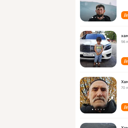
До
хам
56 
До
Ха
70 
До
Ха