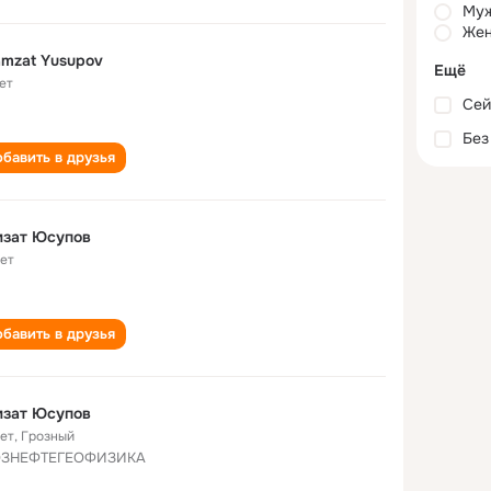
Му
Жен
mzat Yusupov
Ещё
ет
Сей
Без
бавить в друзья
мзат Юсупов
лет
бавить в друзья
мзат Юсупов
лет
,
Грозный
ОЗНЕФТЕГЕОФИЗИКА