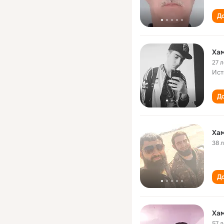
До
Ха
27 л
Ист
До
Ха
38 
До
Ха
57 л