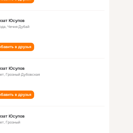
мзат Юсупов
года
,
Чечня Дубай
бавить в друзья
мзат Юсупов
лет
,
Грозный Дубовская
бавить в друзья
мзат Юсупов
лет
,
Грозный