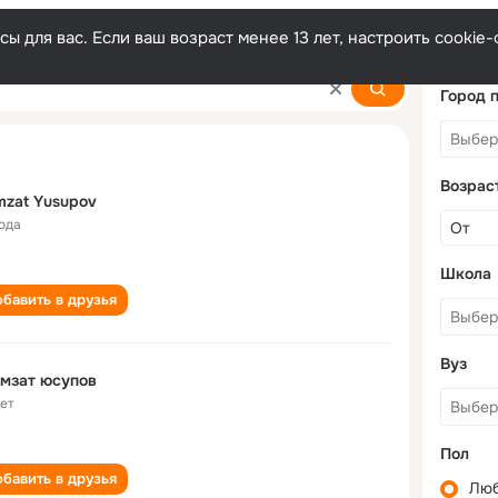
ы для вас. Если ваш возраст менее 13 лет, настроить cooki
v
Город 
Возрас
zat Yusupov
года
Школа
бавить в друзья
Вуз
мзат юсупов
лет
Пол
бавить в друзья
Лю