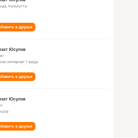
года
,
Калькутта
бавить в друзья
Хамзат Юсупов
лет
ла-интернат 1 вида
бавить в друзья
мзат Юсупов
ет
кола
бавить в друзья