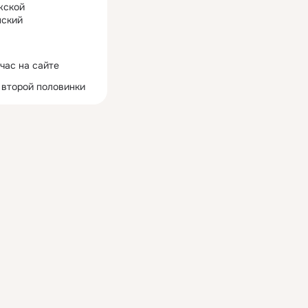
жской
ский
час на сайте
 второй половинки