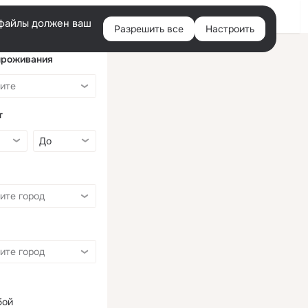
Войти
e-файлы должен ваш
Разрешить все
Настроить
Правая
колонка
проживания
т
бой