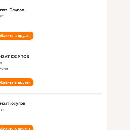
мзат Юсупов
лет
бавить в друзья
МЗАТ ЮСУПОВ
ет
кола
бавить в друзья
хьамзат юсупов
лет
бавить в друзья