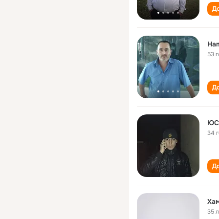
До
Ha
53 
До
ЮС
34 
До
Ха
35 