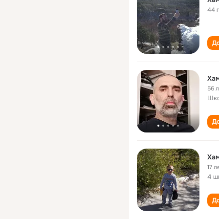
44 
До
56 
Шко
До
Ха
17 л
4 ш
До