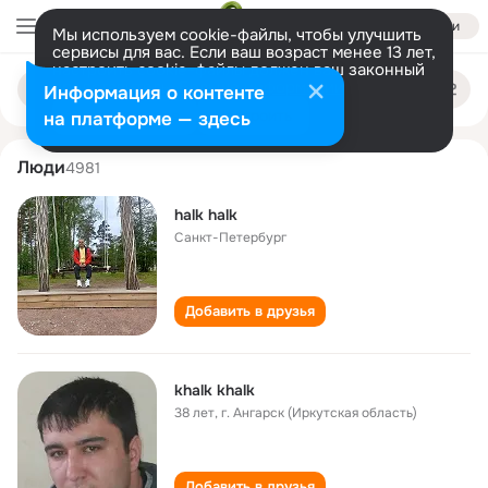
Войти
Мы используем cookie-файлы, чтобы улучшить
сервисы для вас. Если ваш возраст менее 13 лет,
настроить cookie-файлы должен ваш законный
khalk khalk
Поиск
представитель.
Больше информации
Информация о контенте
по
людям
Разрешить все
Настроить
на платформе — здесь
Люди
4981
halk halk
Санкт-Петербург
Добавить в друзья
khalk khalk
38 лет
,
г. Ангарск (Иркутская область)
Добавить в друзья