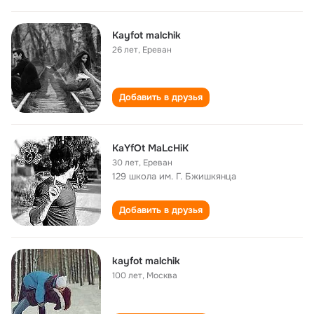
Kayfot malchik
26 лет
,
Ереван
Добавить в друзья
KaYfOt MaLcHiK
30 лет
,
Ереван
129 школа им. Г. Бжишкянца
Добавить в друзья
kayfot malchik
100 лет
,
Москва