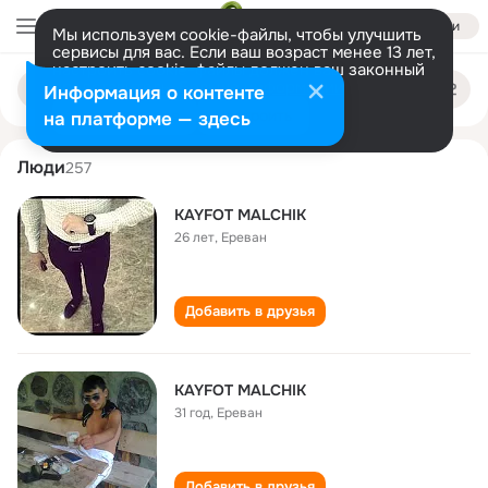
Войти
Мы используем cookie-файлы, чтобы улучшить
сервисы для вас. Если ваш возраст менее 13 лет,
настроить cookie-файлы должен ваш законный
kayfot malchik
Поиск
представитель.
Больше информации
Информация о контенте
по
людям
Разрешить все
Настроить
на платформе — здесь
Люди
257
KAYFOT MALCHIK
26 лет
,
Ереван
Добавить в друзья
KAYFOT MALCHIK
31 год
,
Ереван
Добавить в друзья