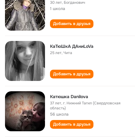
30 лет
,
Богданович
1 школа
Добавить в друзья
КаТюШкА ДАниLoVa
25 лет
,
Чита
Добавить в друзья
Катюшка Danilova
37 лет
,
г. Нижний Тагил (Свердловская
область)
56 школа
Добавить в друзья