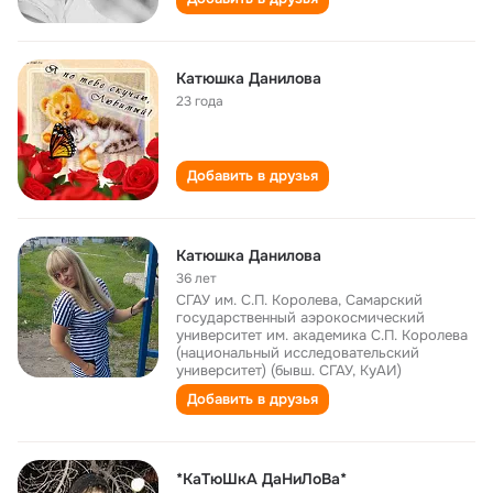
Катюшка Данилова
23 года
Добавить в друзья
Катюшка Данилова
36 лет
СГАУ им. С.П. Королева, Самарский
государственный аэрокосмический
университет им. академика С.П. Королева
(национальный исследовательский
университет) (бывш. СГАУ, КуАИ)
Добавить в друзья
*КаTюШкА ДаНиЛоВа*