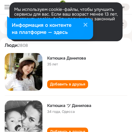
Войти
Мы используем cookie-файлы, чтобы улучшить
сервисы для вас. Если ваш возраст менее 13 лет,
настроить cookie-файлы должен ваш законный
katyushka danilova
Поиск
представитель.
Больше информации
Информация о контенте
по
людям
Разрешить все
Настроить
на платформе — здесь
Люди
2808
Катюшка Данилова
35 лет
Добавить в друзья
Катюшка ツ Данилова
34 года
,
Одесса
Добавить в друзья