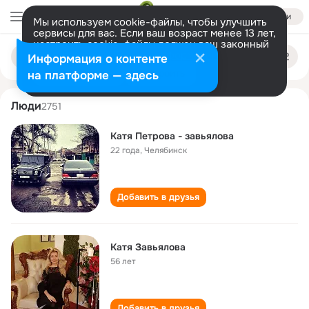
Войти
Мы используем cookie-файлы, чтобы улучшить
сервисы для вас. Если ваш возраст менее 13 лет,
настроить cookie-файлы должен ваш законный
katya zavyalova
Поиск
представитель.
Больше информации
Информация о контенте
по
людям
Разрешить все
Настроить
на платформе — здесь
Люди
2751
Катя Петрова - завьялова
22 года
,
Челябинск
Добавить в друзья
Катя Завьялова
56 лет
Добавить в друзья