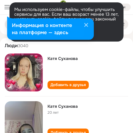
Войти
Мы используем cookie-файлы, чтобы улучшить
сервисы для вас. Если ваш возраст менее 13 лет,
настроить cookie-файлы должен ваш законный
katya sukhanova
Поиск
представитель.
Больше информации
Информация о контенте
по
людям
Разрешить все
Настроить
на платформе — здесь
Люди
3040
Катя Суханова
Добавить в друзья
Катя Суханова
20 лет
Добавить в друзья