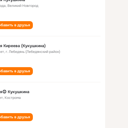
года
,
Великий Новгород
бавить в друзья
я Киреева (Кукушкина)
лет
,
г. Лебедянь (Лебедянский район)
бавить в друзья
я😊 Кукушкина
ет
,
Кострома
бавить в друзья