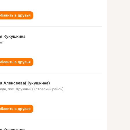
бавить в друзья
я Кукушкина
лет
бавить в друзья
я Алексеева(Кукушкина)
года
,
пос. Дружный (Кстовский район)
бавить в друзья
я Кукушкина