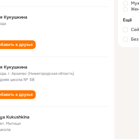
Му
Жен
я Кукушкина
Ещё
года
Сей
Без
бавить в друзья
я Кукушкина
года
,
г. Арзамас (Нижегородская область)
дняя школа № 58
бавить в друзья
ya Kukushkina
лет
,
Мытищи
школа