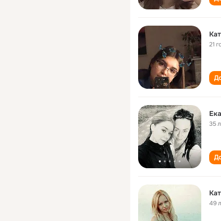
Кат
21 г
До
Ек
35 
До
Кат
49 