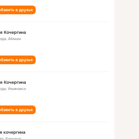
бавить в друзья
я Кочергина
года
,
Абакан
бавить в друзья
я Кочергина
года
,
Ульяновск
бавить в друзья
я кочергина
ет
,
Барнаул