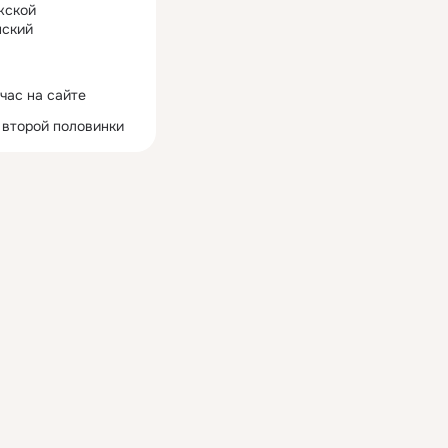
жской
ский
час на сайте
 второй половинки