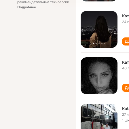
рекомендательные технологии
Подробнее
Кат
24 
До
Кат
40 
До
Kat
27 л
1 ш