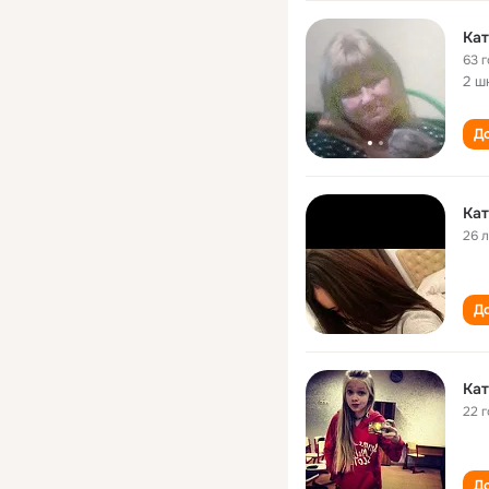
Кат
63 
2 ш
До
Кат
26 
До
Кат
22 
До