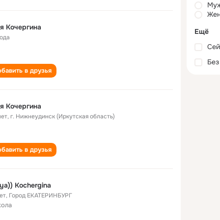
Му
Жен
я Кочергина
Ещё
года
Сей
Без
бавить в друзья
я Кочергина
лет
,
г. Нижнеудинск (Иркутская область)
бавить в друзья
ya)) Kochergina
ет
,
Город ЕКАТЕРИНБУРГ
кола