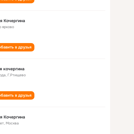
я Кочергина
о ярково
бавить в друзья
я кочергина
года
,
Г.Ртищево
бавить в друзья
я Кочергина
лет
,
Москва