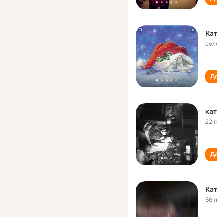
Кат
сел
До
кат
22 
До
Кат
56 