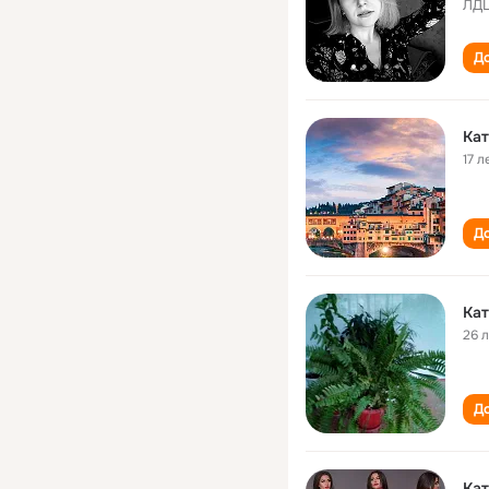
ЛДЦ
До
Кат
17 л
До
Кат
26 
До
Кат