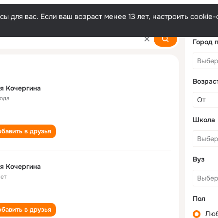
ы для вас. Если ваш возраст менее 13 лет, настроить cooki
a
Город 
Возрас
я Кочергина
года
Школа
бавить в друзья
Вуз
я Кочергина
лет
Пол
бавить в друзья
Лю