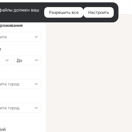
Войти
e-файлы должен ваш
Разрешить все
Настроить
Правая
колонка
проживания
т
бой