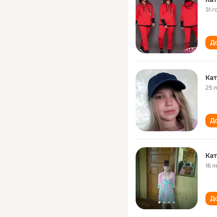
31 г
До
Кат
25 
До
Кат
16 л
До