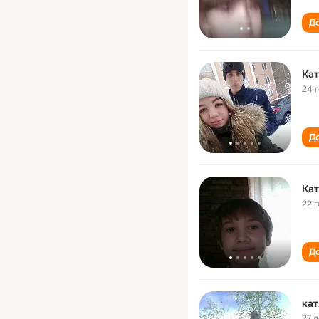
До
Кат
24 
До
Кат
22 
До
кат
27 л