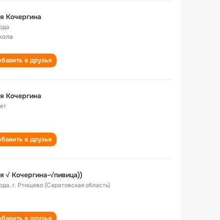
я Кочергина
года
кола
бавить в друзья
я Кочергина
лет
бавить в друзья
я √ Кочергина-√пивица))
года
,
г. Ртищево (Саратовская область)
бавить в друзья