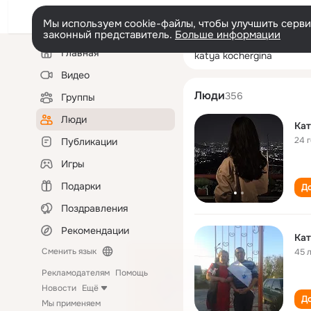
Мы используем cookie-файлы, чтобы улучшить сервис
законный представитель.
Больше информации
Левая
Поиск
Главная
katya kochergin
колонка
по
людям
Видео
Люди
356
Группы
Люди
Кат
24 
Публикации
Игры
Подарки
До
Поздравления
Рекомендации
Кат
Сменить язык
45 
Рекламодателям
Помощь
Новости
Ещё
До
Мы применяем