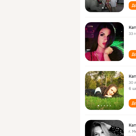
До
Кат
33 
До
Кат
30 
6 ш
До
Кат
г. 