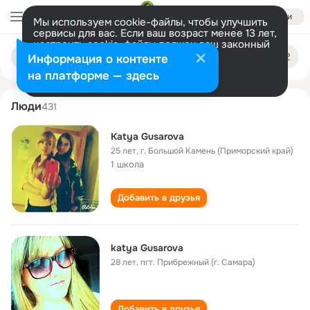
Войти
Мы используем cookie-файлы, чтобы улучшить
сервисы для вас. Если ваш возраст менее 13 лет,
настроить cookie-файлы должен ваш законный
katya gusarova
Поиск
представитель.
Больше информации
Информация о контенте
по
людям
Разрешить все
Настроить
на платформе — здесь
Люди
431
Katya Gusarova
25 лет
,
г. Большой Камень (Приморский край)
1 школа
Добавить в друзья
katya Gusarova
28 лет
,
пгт. Прибрежный (г. Самара)
Добавить в друзья