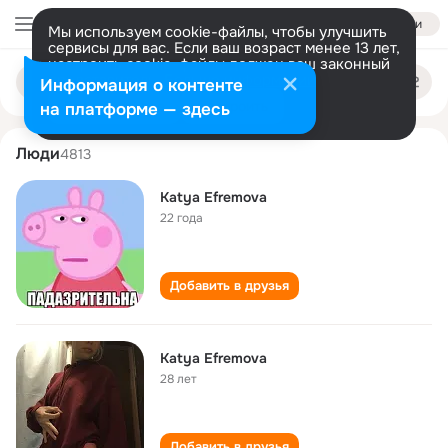
Войти
Мы используем cookie-файлы, чтобы улучшить
сервисы для вас. Если ваш возраст менее 13 лет,
настроить cookie-файлы должен ваш законный
katya efremova
Поиск
представитель.
Больше информации
Информация о контенте
по
людям
Разрешить все
Настроить
на платформе — здесь
Люди
4813
Katya Efremova
22 года
Добавить в друзья
Katya Efremova
28 лет
Добавить в друзья