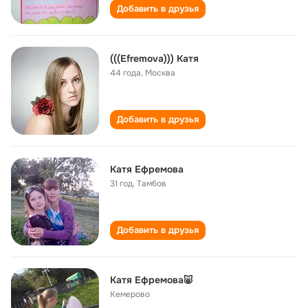
Добавить в друзья
(((Efremova))) Катя
44 года
,
Москва
Добавить в друзья
Кaтя Ефрeмовa
31 год
,
Тaмбов
Добавить в друзья
Катя Ефремова🐷
Кемерово