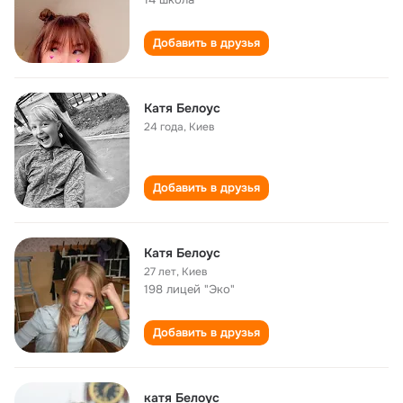
Добавить в друзья
Катя Белоус
24 года
,
Киев
Добавить в друзья
Катя Белоус
27 лет
,
Киев
198 лицей "Эко"
Добавить в друзья
катя Белоус