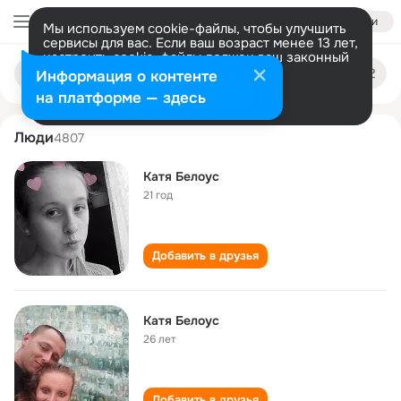
Войти
Мы используем cookie-файлы, чтобы улучшить
сервисы для вас. Если ваш возраст менее 13 лет,
настроить cookie-файлы должен ваш законный
katya belous
Поиск
представитель.
Больше информации
Информация о контенте
по
людям
Разрешить все
Настроить
на платформе — здесь
Люди
4807
Катя Белоус
21 год
Добавить в друзья
Катя Белоус
26 лет
Добавить в друзья