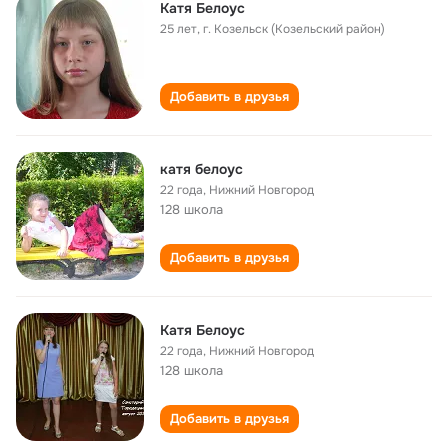
Катя Белоус
25 лет
,
г. Козельск (Козельский район)
Добавить в друзья
катя белоус
22 года
,
Нижний Новгород
128 школа
Добавить в друзья
Катя Белоус
22 года
,
Нижний Новгород
128 школа
Добавить в друзья