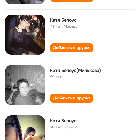
Катя Белоус
45 лет
,
Москва
Добавить в друзья
Катя Белоус(Минькова)
59 лет
Добавить в друзья
Катя Белоус
20 лет
,
Брянск