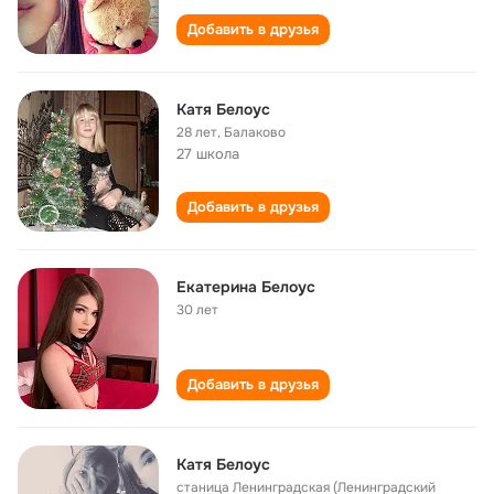
Добавить в друзья
Катя Белоус
28 лет
,
Балаково
27 школа
Добавить в друзья
Екатерина Белоус
30 лет
Добавить в друзья
Катя Белоус
станица Ленинградская (Ленинградский