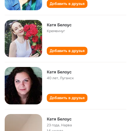
Добавить в друзья
Катя Белоус
Кременчуг
Добавить в друзья
Катя Белоус
40 лет
,
Луганск
Добавить в друзья
Катя Белоус
23 года
,
Нарва
14 школа