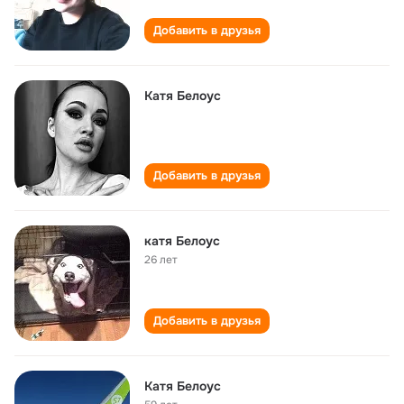
Добавить в друзья
Катя Белоус
Добавить в друзья
катя Белоус
26 лет
Добавить в друзья
Катя Белоус