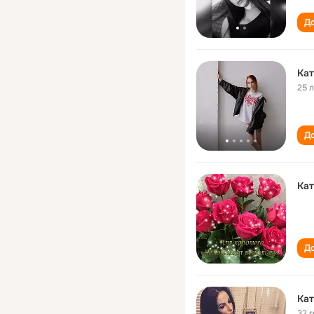
До
Кат
25 
До
Кат
До
Кат
32 