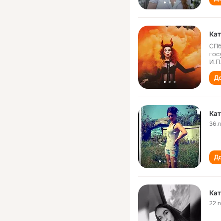
Кат
СПб
гос
И.П
До
Кат
36 
До
Кат
22 