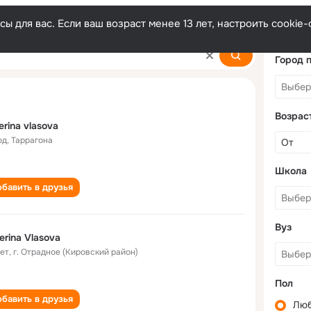
ы для вас. Если ваш возраст менее 13 лет, настроить cooki
Город 
Возрас
erina vlasova
од
,
Таррагона
Школа
бавить в друзья
Вуз
erina Vlasova
лет
,
г. Отрадное (Кировский район)
Пол
бавить в друзья
Лю