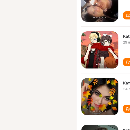
До
Kat
29 
До
Кат
114 
До
кат