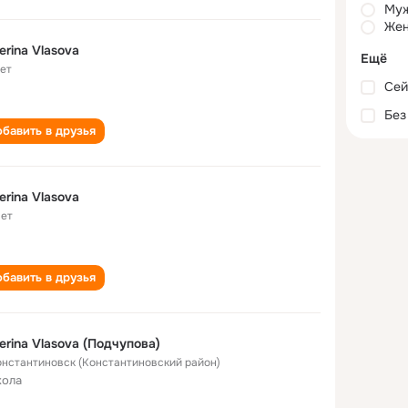
Му
Жен
erina Vlasova
Ещё
лет
Сей
Без
бавить в друзья
erina Vlasova
лет
бавить в друзья
erina Vlasova (Подчупова)
Константиновск (Константиновский район)
кола