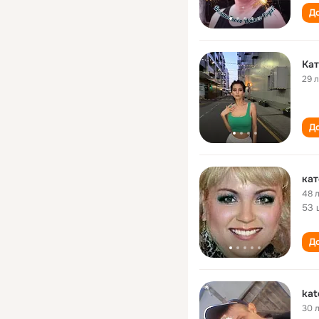
До
Кат
29 
До
кат
48 
53 
До
kat
30 