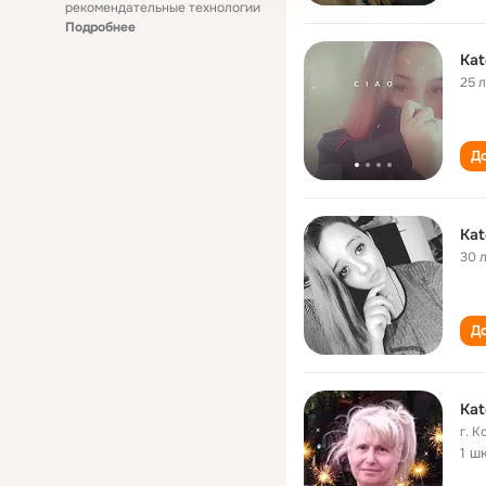
рекомендательные технологии
Подробнее
Kat
25 
До
Kat
30 
До
Kat
г. 
1 ш