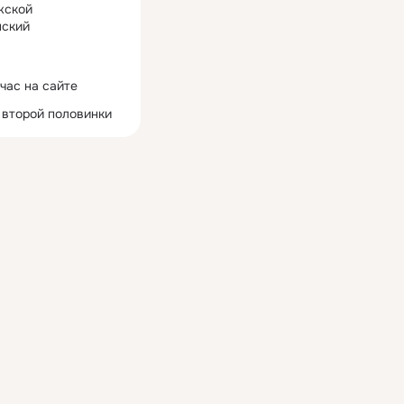
жской
ский
час на сайте
 второй половинки