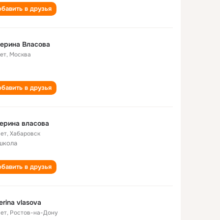
бавить в друзья
ерина Власова
лет
,
Москва
бавить в друзья
ерина власова
лет
,
Хабаровск
школа
бавить в друзья
erina vlasova
лет
,
Ростов-на-Дону