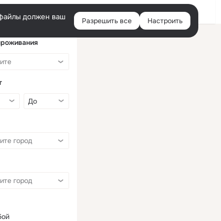
Войти
e-файлы должен ваш
Разрешить все
Настроить
Правая
колонка
проживания
т
бой