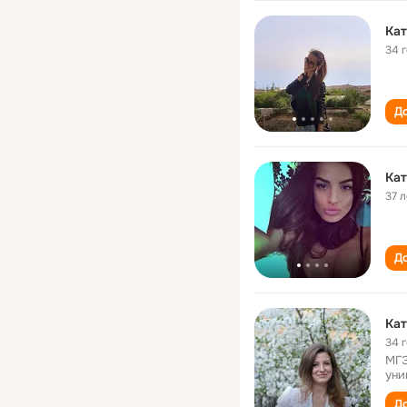
Кат
34 
До
Кат
37 л
До
Кат
34 
МГЭ
уни
До