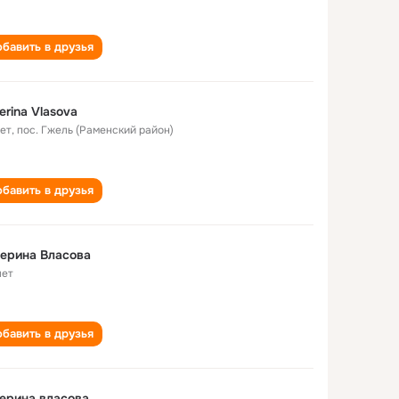
бавить в друзья
erina Vlasova
лет
,
пос. Гжель (Раменский район)
бавить в друзья
ерина Власова
лет
бавить в друзья
ерина власова