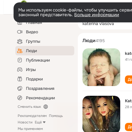
Мы используем cookie-файлы, чтобы улучшить сервис
законный представитель.
Больше информации
Левая
Поиск
Главная
katerina vlasova
колонка
по
людям
Видео
Люди
4195
Группы
Люди
kat
41 г
Публикации
Игры
Подарки
До
Поздравления
Рекомендации
Kat
Сменить язык
28 
Рекламодателям
Помощь
Новости
Ещё
До
Мы применяем