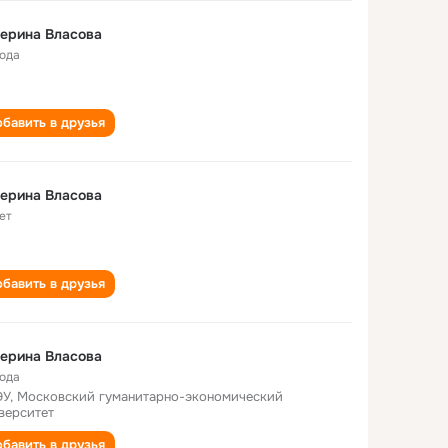
ерина Власова
года
бавить в друзья
ерина Власова
ет
бавить в друзья
ерина Власова
года
У, Московский гуманитарно-экономический
верситет
бавить в друзья