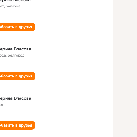
лет
,
балахна
бавить в друзья
ерина Власова
года
,
Белгород
бавить в друзья
ерина Власова
ет
бавить в друзья