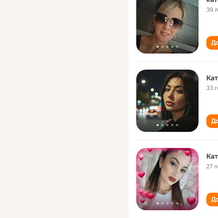
39 
До
Кат
33 
До
Кат
27 л
До