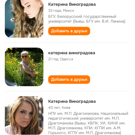
Катерина Виноградова
33 года
,
Минск
БГУ, Белорусский государственный
университет (бывш. БГУ им. В.И. Ленина)
Добавить в друзья
катерина виноградова
21 год
,
Одесса
Добавить в друзья
Катерина Виноградова
40 лет
,
Киев
НПУ им. М.П. Драгоманова, Национальный
педагогический университет им. М.П.
Драгоманова (бывш. КВПК, УИ, КИНХ им.
М.П. Драгоманова, КПИ, КГПИ им. А.М.
Горького, КГПУ им. М.П. Драгоманова)