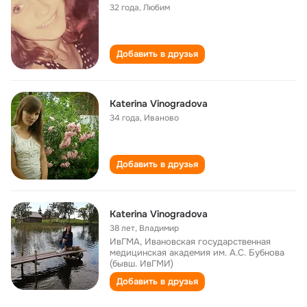
32 года
,
Любим
Добавить в друзья
Katerina Vinogradova
34 года
,
Иваново
Добавить в друзья
Katerina Vinogradova
38 лет
,
Владимир
ИвГМА, Ивановская государственная
медицинская академия им. А.С. Бубнова
(бывш. ИвГМИ)
Добавить в друзья