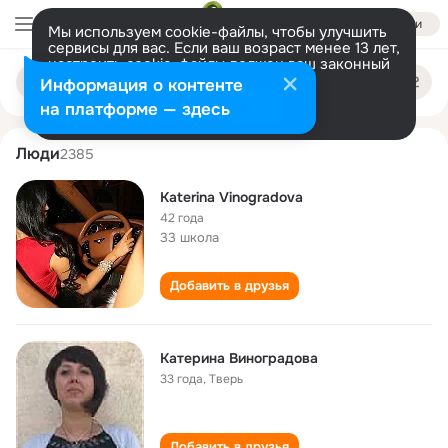
Войти
Мы используем cookie-файлы, чтобы улучшить
сервисы для вас. Если ваш возраст менее 13 лет,
настроить cookie-файлы должен ваш законный
katerina vinogradova
Поиск
представитель.
Больше информации
Информация о контенте
по
людям
Разрешить все
Настроить
на платформе — здесь
Люди
2385
Katerina Vinogradova
42 года
33 школа
Добавить в друзья
Катерина Виноградова
33 года
,
Тверь
Добавить в друзья