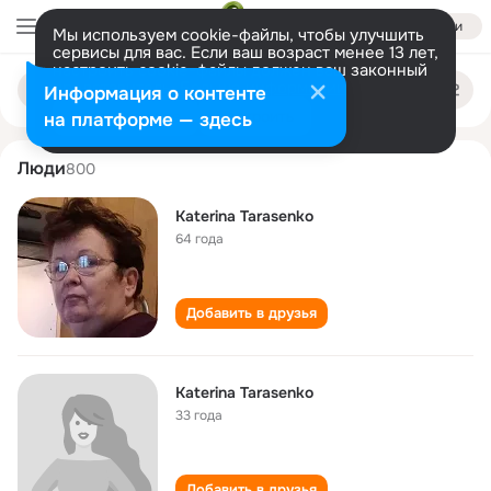
Войти
Мы используем cookie-файлы, чтобы улучшить
сервисы для вас. Если ваш возраст менее 13 лет,
настроить cookie-файлы должен ваш законный
katerina tarasenko
Поиск
представитель.
Больше информации
Информация о контенте
по
людям
Разрешить все
Настроить
на платформе — здесь
Люди
800
Katerina Tarasenko
64 года
Добавить в друзья
Katerina Tarasenko
33 года
Добавить в друзья