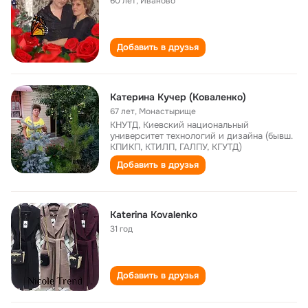
60 лет
,
Иваново
Добавить в друзья
Катерина Кучер (Коваленко)
67 лет
,
Монастырище
КНУТД, Киевский национальный
университет технологий и дизайна (бывш.
КПИКП, КТИЛП, ГАЛПУ, КГУТД)
Добавить в друзья
Katerina Kovalenko
31 год
Добавить в друзья