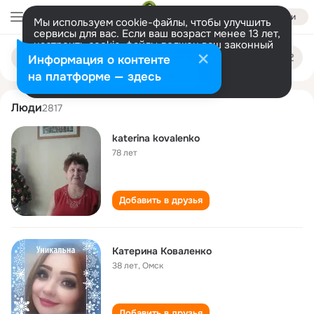
Войти
Мы используем cookie-файлы, чтобы улучшить
сервисы для вас. Если ваш возраст менее 13 лет,
настроить cookie-файлы должен ваш законный
katerina kovalenko
Поиск
представитель.
Больше информации
Информация о контенте
по
людям
Разрешить все
Настроить
на платформе — здесь
Люди
2817
katerina kovalenko
78 лет
Добавить в друзья
Катерина Коваленко
38 лет
,
Омск
Добавить в друзья