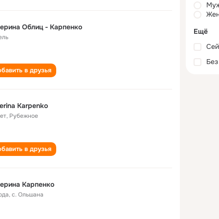
Му
Жен
ерина Облиц - Карпенко
Ещё
ель
Сей
Без
бавить в друзья
erina Karpenko
лет
,
Рубежное
бавить в друзья
ерина Карпенко
ода
,
с. Ольшана