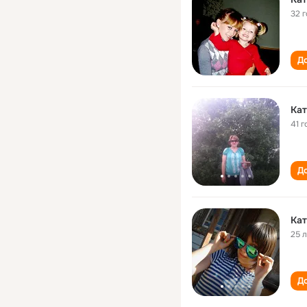
32 
До
Кат
41 г
До
Кат
25 
До