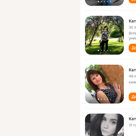
Кат
30 
ВНУ
уни
До
Кат
46 
кие
До
Кат
31 г