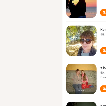
До
Кат
45 
До
♥ 
50 
Лин
До
Кат