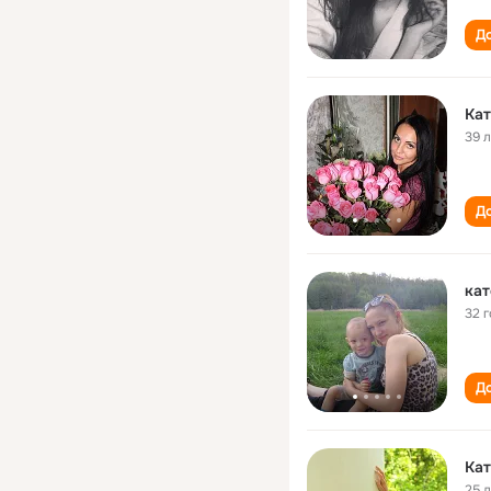
До
Кат
39 
До
кат
32 
До
Кат
25 