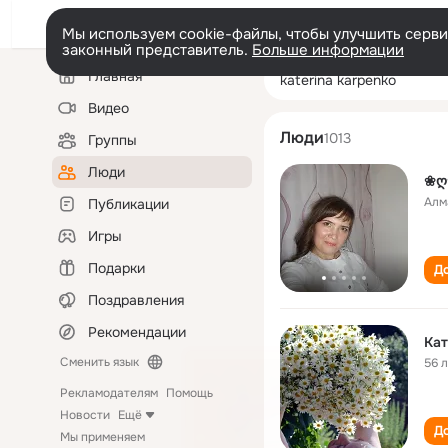
Мы используем cookie-файлы, чтобы улучшить сервис
законный представитель.
Больше информации
Левая
Поиск
Главная
katerina karpen
колонка
по
людям
Видео
Люди
1013
Группы
Люди
❀ღ
Алм
Публикации
Игры
Подарки
До
Поздравления
Рекомендации
Кат
Сменить язык
56 
Рекламодателям
Помощь
Новости
Ещё
До
Мы применяем