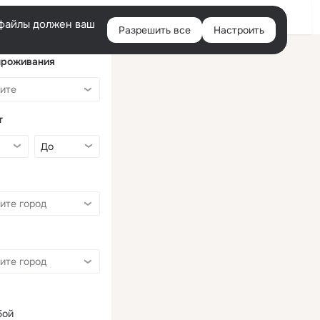
Войти
e-файлы должен ваш
Разрешить все
Настроить
Правая
колонка
проживания
т
бой