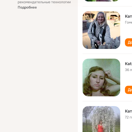
рекомендательные технологии
Подробнее
Кат
Гом
До
Kat
36 
До
Кат
72 г