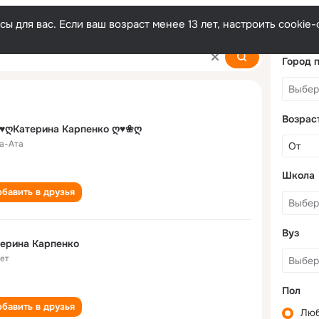
ы для вас. Если ваш возраст менее 13 лет, настроить cooki
ko
Город 
Возрас
♥ღКатерина Карпенко ღ♥❀ღ
а-Ата
Школа
бавить в друзья
Вуз
ерина Карпенко
лет
Пол
бавить в друзья
Лю