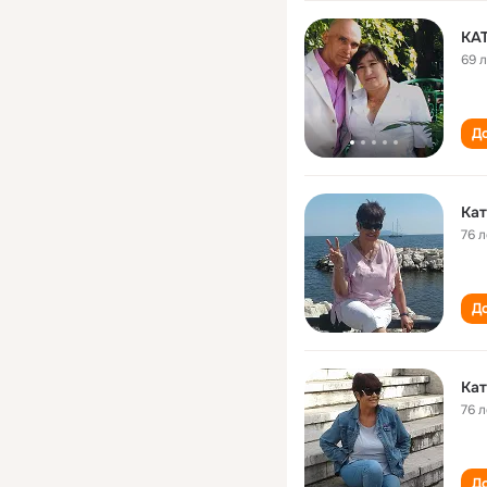
КА
69 
До
Кат
76 л
До
Кат
76 л
До