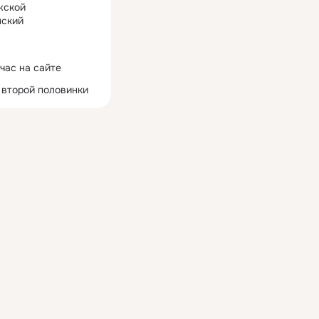
жской
ский
час на сайте
 второй половинки