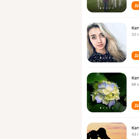
До
Кат
33 
До
Кат
68 
До
Кат
43 