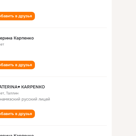
бавить в друзья
ерина Карпенко
лет
бавить в друзья
KATERINA♥ KARPENKO
лет
,
Таллин
намяэский русский лицей
бавить в друзья
ерина Карпенко