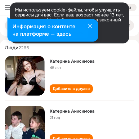
Войти
Мы используем cookie-файлы, чтобы улучшить
сервисы для вас. Если ваш возраст менее 13 лет,
настроить cookie-файлы должен ваш законный
katerina anisimova
Поиск
представитель.
Больше информации
Информация о контенте
по
людям
Разрешить все
Настроить
на платформе — здесь
Люди
2266
Катерина Анисимова
45 лет
Добавить в друзья
Катерина Анисимова
21 год
Добавить в друзья