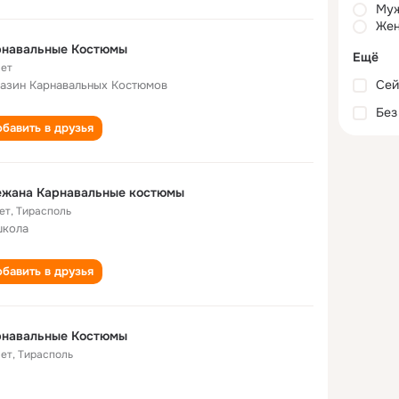
Му
Жен
рнавальные Костюмы
Ещё
лет
Сей
азин Карнавальных Костюмов
Без
бавить в друзья
ежана Карнавальные костюмы
ет
,
Тирасполь
школа
бавить в друзья
рнавальные Костюмы
лет
,
Тирасполь