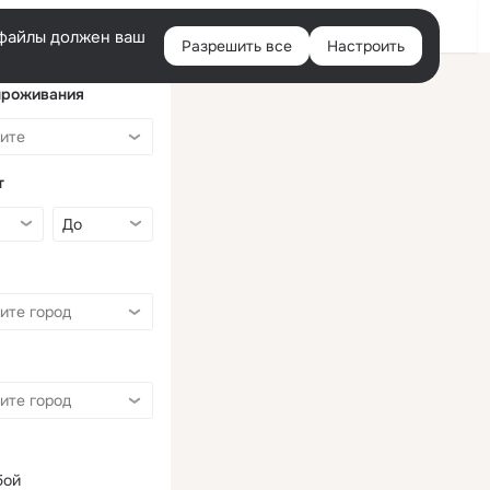
Войти
e-файлы должен ваш
Разрешить все
Настроить
Правая
колонка
проживания
т
бой