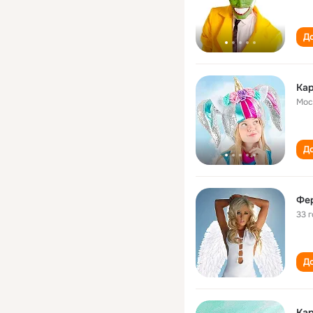
До
Ка
Мос
До
Фе
33 
До
Ка