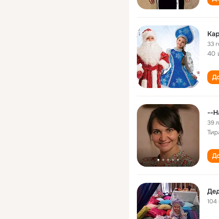
Ка
33 
40 
До
--Н
39 
Тир
До
Де
104