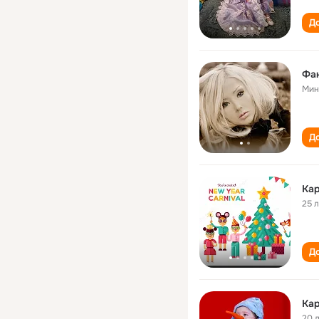
До
Фа
Мин
До
Ка
25 
До
Ка
20 