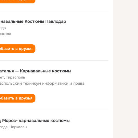
рнавальные Костюмы Павлодар
года
школа
бавить в друзья
аталья -- Карнавальные костюмы
лет
,
Тирасполь
аспольский техникум информатики и права
бавить в друзья
д Мороз- карнавальные костюмы
 года
,
Черкассы