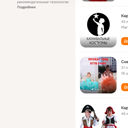
рекомендательные технологии
Подробнее
Ка
45 
Маг
До
Сн
37 л
16 
До
Ка
46 