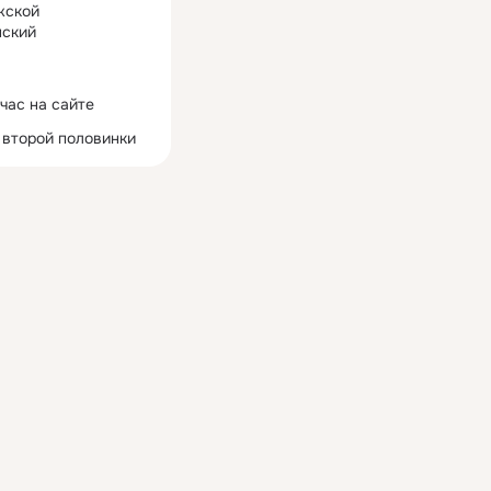
жской
ский
час на сайте
 второй половинки