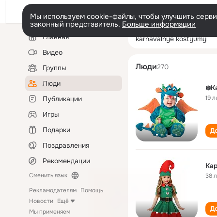
Мы используем cookie-файлы, чтобы улучшить сервис
законный представитель.
Больше информации
Левая
Поиск
Главная
karnavalnye ko
колонка
по
людям
Видео
Люди
270
Группы
Люди
❄️
19 л
Публикации
Игры
Подарки
До
Поздравления
Рекомендации
Ка
Сменить язык
38 
Рекламодателям
Помощь
Новости
Ещё
До
Мы применяем