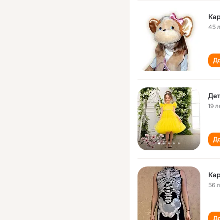
Ка
45 
До
Дет
19 л
До
Ка
56 
До