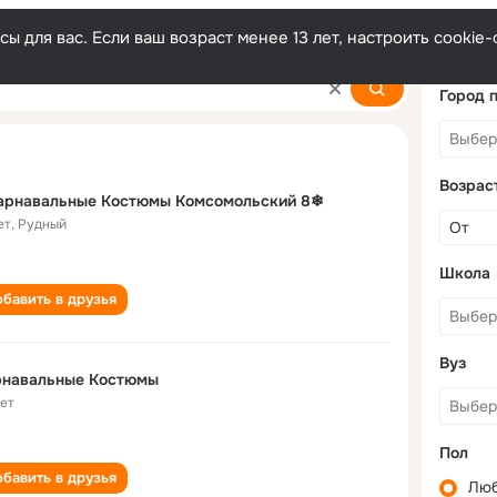
ы для вас. Если ваш возраст менее 13 лет, настроить cooki
styumy
Город 
Возрас
Карнавальные Костюмы Комсомольский 8❄
ет
,
Рудный
Школа
бавить в друзья
Вуз
рнавальные Костюмы
лет
Пол
бавить в друзья
Лю