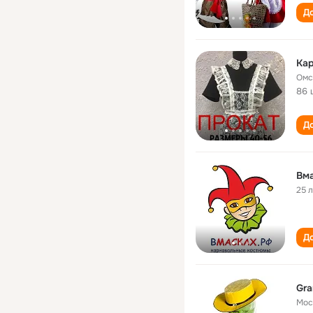
До
Омс
86 
До
Вм
25 
До
Gra
Мос