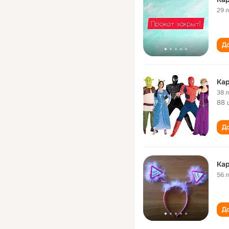
29 
До
Ка
38 
88 
До
Ка
56 
До