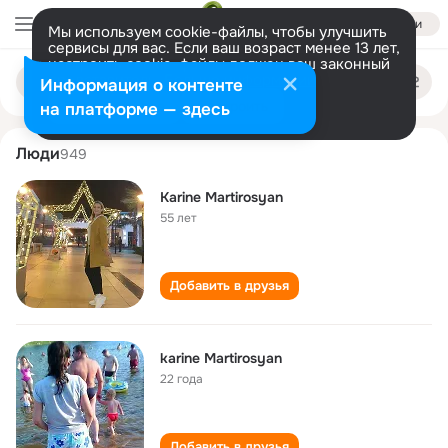
Войти
Мы используем cookie-файлы, чтобы улучшить
сервисы для вас. Если ваш возраст менее 13 лет,
настроить cookie-файлы должен ваш законный
karine martirosyan
Поиск
представитель.
Больше информации
Информация о контенте
по
людям
Разрешить все
Настроить
на платформе — здесь
Люди
949
Karine Martirosyan
55 лет
Добавить в друзья
karine Martirosyan
22 года
Добавить в друзья