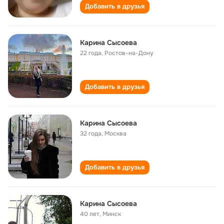
Добавить в друзья
Карина Сысоева
22 года
,
Ростов-на-Дону
Добавить в друзья
Карина Сысоева
32 года
,
Москва
Добавить в друзья
Карина Сысоева
40 лет
,
Минск