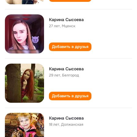
Карина Сысоева
27 лет
,
Мценск
Добавить в друзья
Карина Сысоева
29 лет
,
Белгород
Добавить в друзья
Карина Сысоева
18 лет
,
Должанская