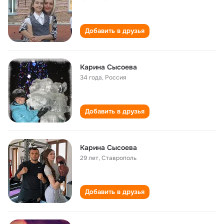
Добавить в друзья
Карина Сысоева
34 года
,
Россия
Добавить в друзья
Карина Сысоева
29 лет
,
Ставрополь
Добавить в друзья