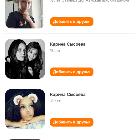
18 лет
,
станица Должанская (Ейский район)
Добавить в друзья
Карина Сысоева
15 лет
Добавить в друзья
Карина Сысоева
18 лет
Добавить в друзья