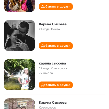
Добавить в друзья
Карина Сысоева
24 года
,
Пенза
Добавить в друзья
карина сысоева
22 года
,
Красноярск
72 школа
Добавить в друзья
Карина Сысоева
Красноярск