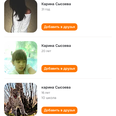
Карина Сысоева
31 год
Добавить в друзья
Карина Сысоева
20 лет
Добавить в друзья
карина Сысоева
16 лет
10 школа
Добавить в друзья