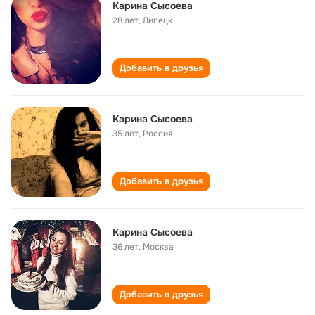
Карина Сысоева
28 лет
,
Липецк
Добавить в друзья
Карина Сысоева
35 лет
,
Россия
Добавить в друзья
Карина Сысоева
36 лет
,
Москва
Добавить в друзья