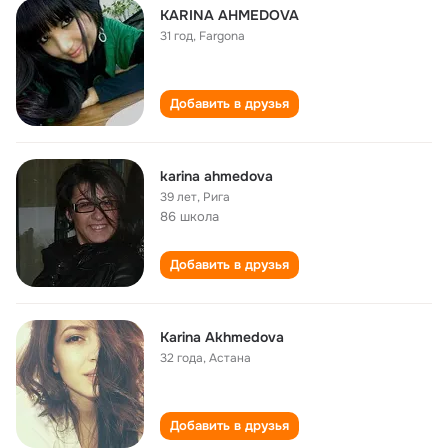
KARINA AHMEDOVA
31 год
,
Fargona
Добавить в друзья
karina ahmedova
39 лет
,
Рига
86 школа
Добавить в друзья
Karina Аkhmedova
32 года
,
Астана
Добавить в друзья