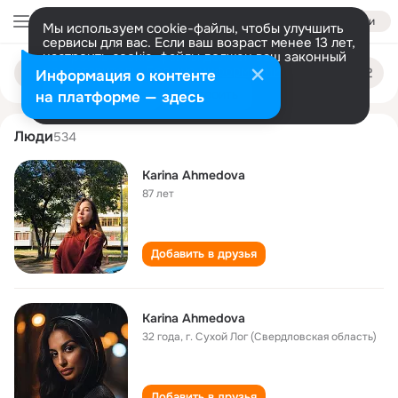
Войти
Мы используем cookie-файлы, чтобы улучшить
сервисы для вас. Если ваш возраст менее 13 лет,
настроить cookie-файлы должен ваш законный
karina akhmedova
Поиск
представитель.
Больше информации
Информация о контенте
по
людям
Разрешить все
Настроить
на платформе — здесь
Люди
534
Karina Ahmedova
87 лет
Добавить в друзья
Karina Ahmedova
32 года
,
г. Сухой Лог (Свердловская область)
Добавить в друзья