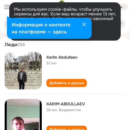
Войти
Мы используем cookie-файлы, чтобы улучшить
сервисы для вас. Если ваш возраст менее 13 лет,
настроить cookie-файлы должен ваш законный
karim abdullaev
Поиск
представитель.
Больше информации
Информация о контенте
по
людям
Разрешить все
Настроить
на платформе — здесь
Люди
258
Karim Abdullaev
57 лет
Добавить в друзья
KARIM ABDULLAEV
35 лет
,
Владивосток
Добавить в друзья