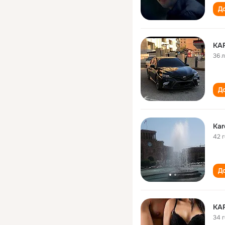
До
KA
36 
До
Kar
42 
До
KA
34 