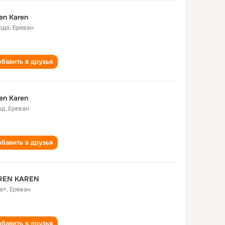
en Karen
года
,
Ереван
бавить в друзья
en Karen
од
,
Ереван
бавить в друзья
REN KAREN
лет
,
Ереван
бавить в друзья