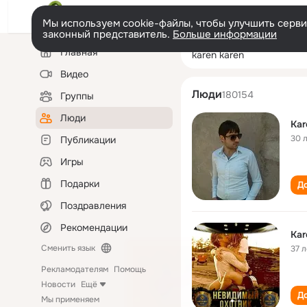
Мы используем cookie-файлы, чтобы улучшить сервис
законный представитель.
Больше информации
Левая
Поиск
Главная
karen karen
колонка
по
людям
Видео
Люди
180154
Группы
Люди
Kar
30 
Публикации
Игры
Подарки
До
Поздравления
Рекомендации
Kar
Сменить язык
37 л
Рекламодателям
Помощь
Новости
Ещё
До
Мы применяем