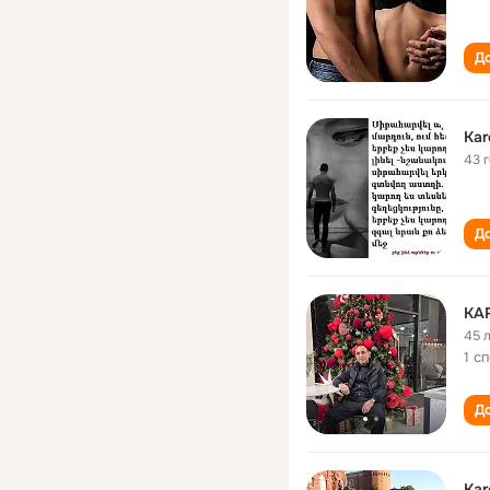
До
Kar
43 
До
KA
45 
1 с
До
Kar