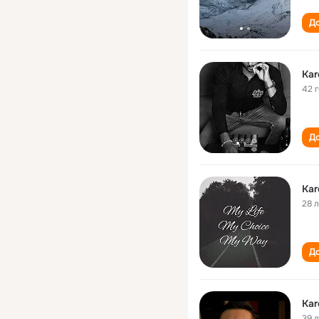
До
Kar
42 
До
Kar
28 
До
Kar
39 