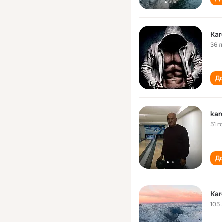
Kar
36 
До
kar
51 г
До
Kar
105 