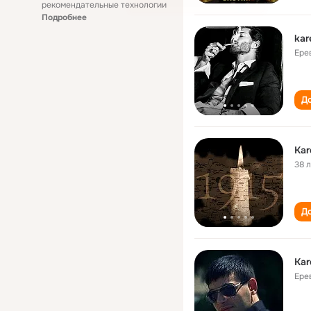
рекомендательные технологии
Подробнее
kar
Ере
До
Kar
38 
До
Kar
Ере