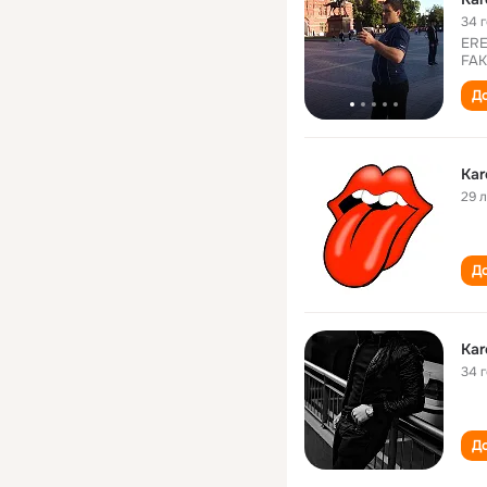
34 
ERE
FAK
До
Kar
29 
До
Kar
34 
До