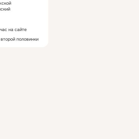
жской
ский
час на сайте
 второй половинки