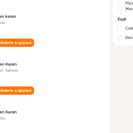
Му
Жен
en karen
Ещё
ван
Сей
Без
бавить в друзья
en Karen
лет
,
Ереван
бавить в друзья
en Karen
ван