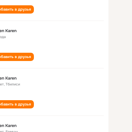
бавить в друзья
en Karen
года
бавить в друзья
en Karen
лет
,
Тбилиси
бавить в друзья
en Karen
лет
,
Ереван