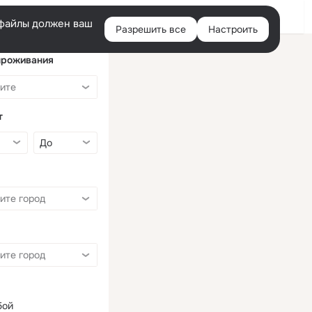
Войти
e-файлы должен ваш
Разрешить все
Настроить
Правая
колонка
проживания
т
бой