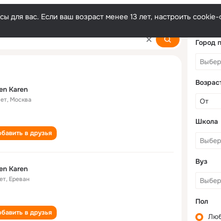
ы для вас. Если ваш возраст менее 13 лет, настроить cooki
Город 
Возрас
en Karen
лет
,
Москва
Школа
бавить в друзья
Вуз
en Karen
ет
,
Ереван
Пол
бавить в друзья
Лю