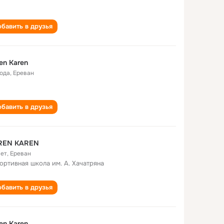
бавить в друзья
en Karen
года
,
Ереван
бавить в друзья
REN KAREN
лет
,
Ереван
портивная школа им. А. Хачатряна
бавить в друзья
en Karen