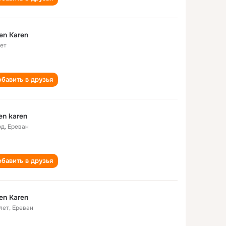
en Karen
лет
бавить в друзья
en karen
од
,
Ереван
бавить в друзья
en Karen
лет
,
Ереван