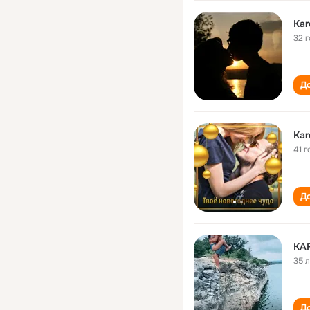
Kar
32 
До
Kar
41 г
До
KA
35 
До