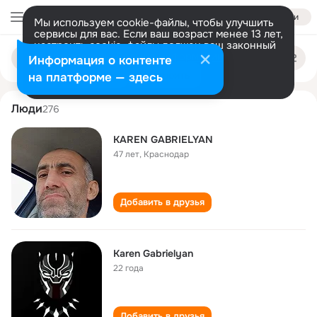
Войти
Мы используем cookie-файлы, чтобы улучшить
сервисы для вас. Если ваш возраст менее 13 лет,
настроить cookie-файлы должен ваш законный
karen gabrielyan
Поиск
представитель.
Больше информации
Информация о контенте
по
людям
Разрешить все
Настроить
на платформе — здесь
Люди
276
KAREN GABRIELYAN
47 лет
,
Краснодар
Добавить в друзья
Karen Gabrielyan
22 года
Добавить в друзья