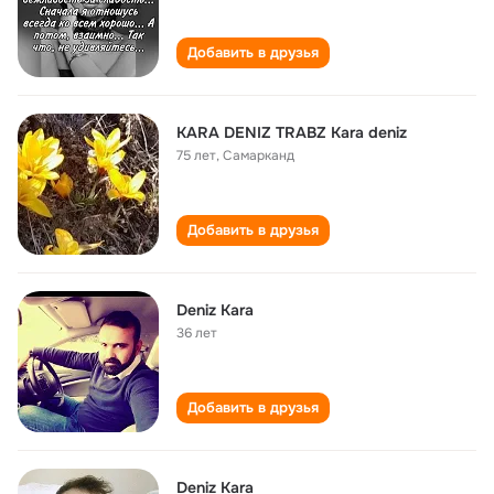
Добавить в друзья
KARA DENIZ TRABZ Kara deniz
75 лет
,
Самарканд
Добавить в друзья
Deniz Kara
36 лет
Добавить в друзья
Deniz Kara