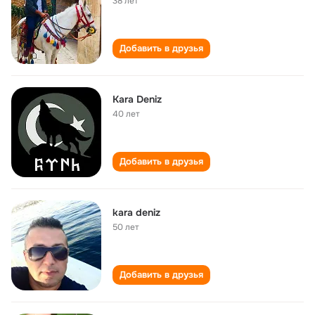
38 лет
Добавить в друзья
Kara Deniz
40 лет
Добавить в друзья
kara deniz
50 лет
Добавить в друзья