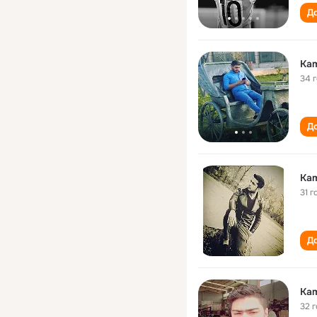
До
Kam
34 
До
Kam
31 г
До
Kam
32 