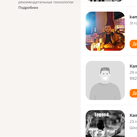
рекомендательные технологии
Подробнее
kam
31 г
До
Kam
29 
992
До
Kam
23 
Шко