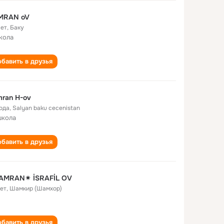
MRAN oV
лет
,
Баку
кола
бавить в друзья
ran H-ov
года
,
Salyan baku cecenistan
школа
бавить в друзья
AMRAN✴ İSRAFİL OV
лет
,
Шамкир (Шамхор)
бавить в друзья