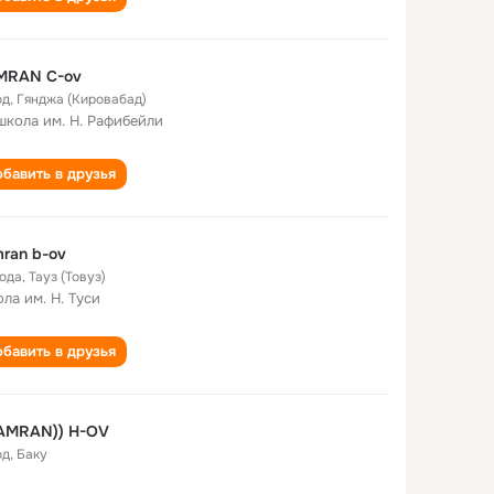
MRAN C-ov
од
,
Гянджа (Кировабад)
школа им. Н. Рафибейли
бавить в друзья
ran b-ov
года
,
Тауз (Товуз)
ла им. Н. Туси
бавить в друзья
KAMRAN)) H-OV
од
,
Баку