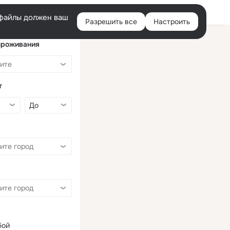
Войти
e-файлы должен ваш
Разрешить все
Настроить
Правая
колонка
проживания
т
бой