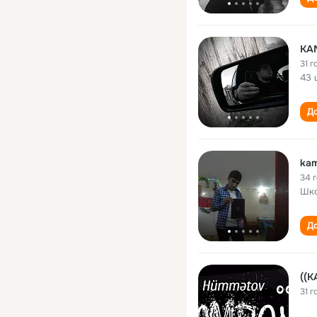
KA
31 г
43 
До
kam
34 
Шко
До
((
31 г