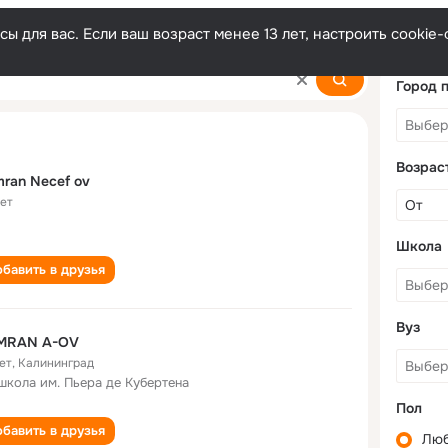
ы для вас. Если ваш возраст менее 13 лет, настроить cooki
Город 
Возрас
ran Necef ov
лет
Школа
бавить в друзья
Вуз
MRAN A-OV
ет
,
Калининград
 школа им. Пьера де Кубертена
Пол
бавить в друзья
Лю