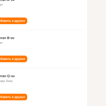
лет
бавить в друзья
ran B-ov
ет
бавить в друзья
ran Q-ov
года
,
Баку
бавить в друзья