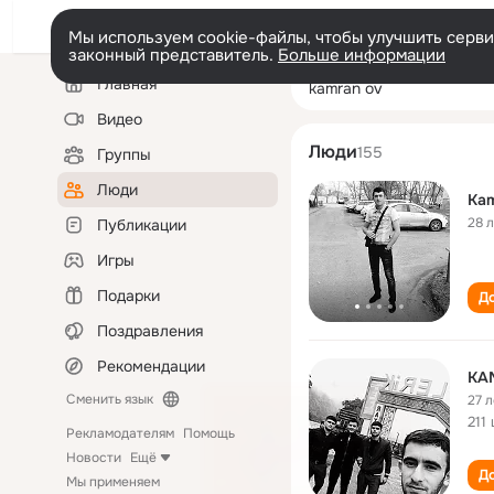
Мы используем cookie-файлы, чтобы улучшить сервис
законный представитель.
Больше информации
Левая
Поиск
Главная
kamran ov
колонка
по
людям
Видео
Люди
155
Группы
Люди
Kam
28 
Публикации
Игры
Подарки
До
Поздравления
Рекомендации
KA
Сменить язык
27 л
211
Рекламодателям
Помощь
Новости
Ещё
До
Мы применяем