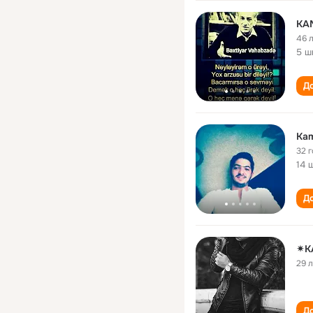
KA
46 
5 ш
До
Kam
32 
14 
До
✴K
29 
До