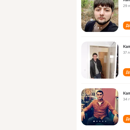
29 
До
Kam
37 л
До
Kam
34 
До