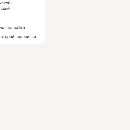
жской
ский
час на сайте
 второй половинки