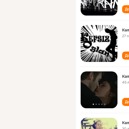
До
Kam
27 л
До
Kam
45 
До
Kam
30 