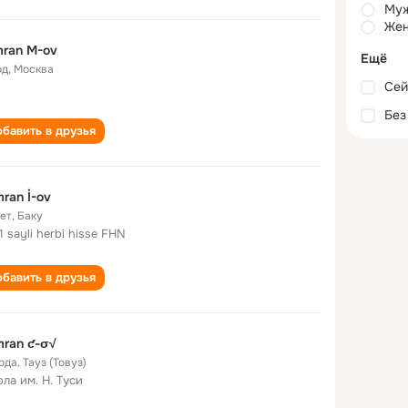
Му
Жен
ran M-ov
Ещё
од
,
Москва
Сей
Без
бавить в друзья
ran İ-ov
лет
,
Баку
1 sayli herbi hisse FHN
бавить в друзья
ran ƈ-σ√
года
,
Тауз (Товуз)
ла им. Н. Туси