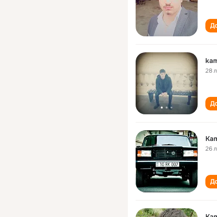
До
kam
28 
До
Kam
26 
До
Kam