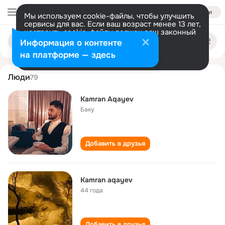
Войти
Мы используем cookie-файлы, чтобы улучшить
сервисы для вас. Если ваш возраст менее 13 лет,
настроить cookie-файлы должен ваш законный
kamran aqayev
Поиск
представитель.
Больше информации
Информация о контенте
по
людям
Разрешить все
Настроить
на платформе — здесь
Люди
79
Kamran Aqayev
Баку
Добавить в друзья
Kamran aqayev
44 года
Добавить в друзья