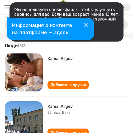
Войти
Мы используем cookie-файлы, чтобы улучшить
сервисы для вас. Если ваш возраст менее 13 лет,
настроить cookie-файлы должен ваш законный
kamal aliyev
Поиск
представитель.
Больше информации
Информация о контенте
по
людям
Разрешить все
Настроить
на платформе — здесь
Люди
1313
Kamal Aliyev
Добавить в друзья
Kamal Aliyev
32 года
,
Баку
Добавить в друзья