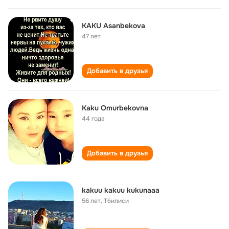
KAKU Asanbekova
47 лет
Добавить в друзья
Kaku Omurbekovna
44 года
Добавить в друзья
kakuu kakuu kukunaaa
56 лет
,
Тбилиси