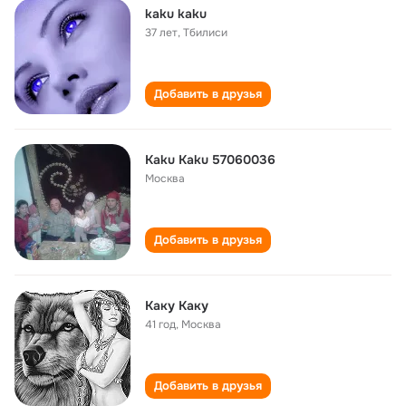
kaku kaku
37 лет
,
Тбилиси
Добавить в друзья
Kaku Kaku 57060036
Москва
Добавить в друзья
Каку Каку
41 год
,
Москва
Добавить в друзья